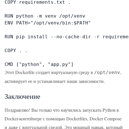
COPY requirements.txt .

RUN python -m venv /opt/venv

ENV PATH="/opt/venv/bin:$PATH"

RUN pip install --no-cache-dir -r requiremen
COPY . .

CMD ["python", "app.py"]
Этот Dockerfile создает виртуальную среду в
,
/opt/venv
активирует ее и устанавливает наши зависимости.
Заключение
Поздравляю! Вы только что научились запускать Python в
Docker-контейнере с помощью Dockerfiles, Docker Compose
и даже с виртуальной средой. Это мощный навык, который