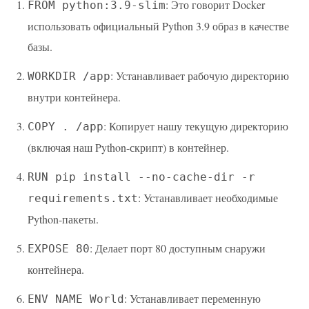
: Это говорит Docker
FROM python:3.9-slim
использовать официальный Python 3.9 образ в качестве
базы.
: Устанавливает рабочую директорию
WORKDIR /app
внутри контейнера.
: Копирует нашу текущую директорию
COPY . /app
(включая наш Python-скрипт) в контейнер.
RUN pip install --no-cache-dir -r
: Устанавливает необходимые
requirements.txt
Python-пакеты.
: Делает порт 80 доступным снаружи
EXPOSE 80
контейнера.
: Устанавливает переменную
ENV NAME World