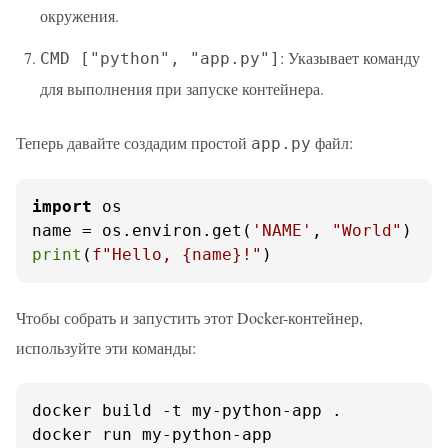
окружения.
: Указывает команду
CMD ["python", "app.py"]
для выполнения при запуске контейнера.
Теперь давайте создадим простой
файл:
app.py
import
 os

name = os.environ.get(
'NAME'
, 
"World"
print
(
f"Hello, 
{name}
!"
)
Чтобы собрать и запустить этот Docker-контейнер,
используйте эти команды:
docker build -t my-python-app .

docker run my-python-app