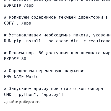
WORKDIR /app

# Копируем содержимое текущей директории в 
COPY . /app

# Устанавливаем необходимые пакеты, указанн
RUN pip install --no-cache-dir -r requiremen
# Делаем порт 80 доступным для внешнего мира
EXPOSE 80

# Определяем переменную окружения

ENV NAME World

# Запускаем app.py при старте контейнера

CMD ["python", "app.py"]
Давайте разберем это: