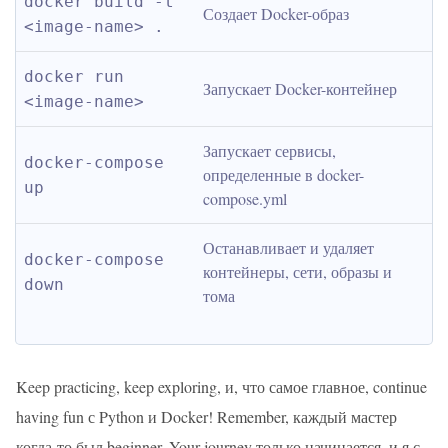
docker build -t 
Создает Docker-образ
<image-name> .
docker run 
Запускает Docker-контейнер
<image-name>
Запускает сервисы, 
docker-compose 
определенные в docker-
up
compose.yml
Останавливает и удаляет 
docker-compose 
контейнеры, сети, образы и 
down
тома
Keep practicing, keep exploring, и, что самое главное, continue
having fun с Python и Docker! Remember, каждый мастер
когда-то был beginner. Your journey только начинается, и я с