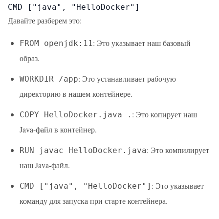
CMD ["java", "HelloDocker"]
Давайте разберем это:
: Это указывает наш базовый
FROM openjdk:11
образ.
: Это устанавливает рабочую
WORKDIR /app
директорию в нашем контейнере.
: Это копирует наш
COPY HelloDocker.java .
Java-файл в контейнер.
: Это компилирует
RUN javac HelloDocker.java
наш Java-файл.
: Это указывает
CMD ["java", "HelloDocker"]
команду для запуска при старте контейнера.