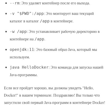
: Это удаляет контейнер после его выхода.
--rm
: Это монтирует ваш текущий
-v "$PWD":/app
каталог в каталог
в контейнере.
/app
: Это устанавливает рабочую директорию в
-w /app
контейнере на
.
/app
: Это базовый образ Java, который мы
openjdk:11
используем.
: Это команда для запуска нашей
java HelloDocker
Java-программы.
Если все пройдет хорошо, вы должны увидеть "Hello,
Docker!" в вашем терминале. Поздравляю! Вы только что
запустили свой первый Java-программ в контейнере Docker!