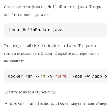
Сохраните этот файл как
. Теперь
HelloDocker.java
давайте скомпилируем его:
javac HelloDocker.java
Это создаст файл
. Теперь мы
HelloDocker.class
готовы использовать Docker! Откройте ваш терминал и
выполните:
docker run --
rm
 -v 
"
$PWD
"
:/app -w /app op
Давайте разберем эту команду:
: Это instructs Docker запустить контейнер.
docker run