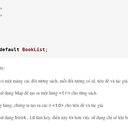
>
>
default
BookList
;
ày:
ó một mảng các đối tượng sách, mỗi đối tượng có id, tiêu đề và tác giả
sử dụng Map để tạo ra một hàng
cho từng sách.
<tr>
g hàng, chúng ta tạo ra các ô
cho tiêu đề và tác giả.
<td>
 sử dụng
làm key, điều này tốt hơn việc sử dụng chỉ số khi b
book.id