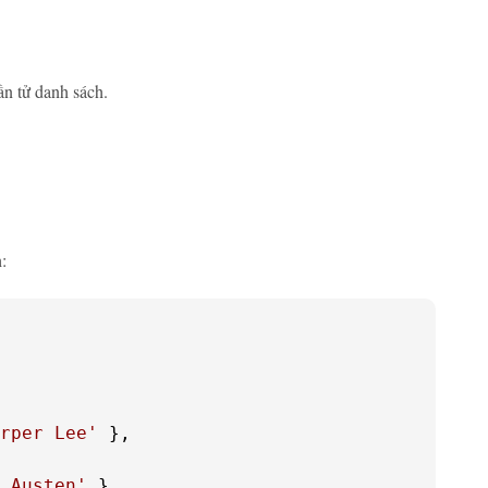
ần tử danh sách.
:
rper Lee'
 },

 Austen'
 }
