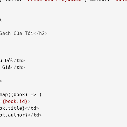
Sách
Của
Tôi
</
h2
>
u Đề
</
th
>
 Giả
</
th
>
>
=
{book.id}
>
ok.title}
</
td
>
ok.author}
</
td
>