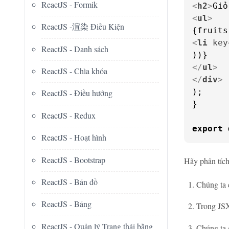
ReactJS - Formik
<
h2
>
Giỏ
<
ul
>
ReactJS -渲染 Điều Kiện
<
li
key
ReactJS - Danh sách
</
ul
>
ReactJS - Chìa khóa
</
div
>
);

ReactJS - Điều hướng
}

ReactJS - Redux
export
ReactJS - Hoạt hình
ReactJS - Bootstrap
Hãy phân tích
ReactJS - Bản đồ
Chúng ta 
ReactJS - Bảng
Trong JSX
ReactJS - Quản lý Trạng thái bằng
Chúng ta