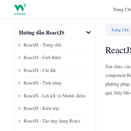
Trang Ch
Trang Chủ
Hướng dẫn ReactJS
ReactJS - Trang chủ
ReactJ
ReactJS - Giới thiệu
Xin chào, các
ReactJS - Cài đặt
component Rea
ReactJS - Tính năng
phương pháp Ma
quả. Hãy bắt 
ReactJS - Lợi ích và Nhược điểm
ReactJS - Kiến trúc
ReactJS - Tạo ứng dụng React