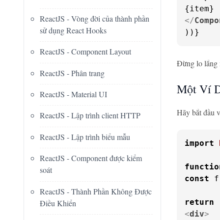
ReactJS - Vòng đời của thành phần
</
Compo
sử dụng React Hooks
))}
ReactJS - Component Layout
Đừng lo lắng 
ReactJS - Phân trang
Một Ví 
ReactJS - Material UI
Hãy bắt đầu v
ReactJS - Lập trình client HTTP
ReactJS - Lập trình biểu mẫu
import
ReactJS - Component được kiểm
functio
soát
const
 f
ReactJS - Thành Phần Không Được
return
Điều Khiển
<
div
>