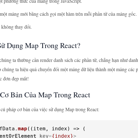
t phương thức của mảng trong JavaScript.
 một mảng mới bằng cách gọi một hàm trên mỗi phần tử của mảng gốc.
không thay đổi.
Sử Dụng Map Trong React?
chúng ta thường cần render danh sách các phần tử, chẳng hạn như dan
chúng ta hiệu quả chuyển đổi một mảng dữ liệu thành một mảng các p
c đơn đẹp mắt!
 Cơ Bản Của Map Trong React
cú pháp cơ bản của việc sử dụng Map trong React:
fData.
map
(
(
item, index
) =>
entOrElement
key
=
{index}
>