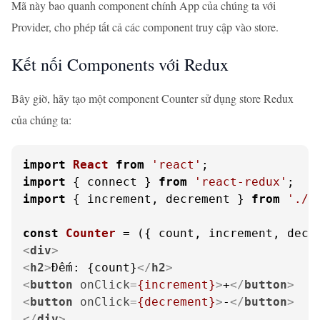
Mã này bao quanh component chính App của chúng ta với
Provider, cho phép tất cả các component truy cập vào store.
Kết nối Components với Redux
Bây giờ, hãy tạo một component Counter sử dụng store Redux
của chúng ta:
import
React
from
'react'
import
 { connect } 
from
'react-redux'
import
 { increment, decrement } 
from
'./a
const
Counter
 = (
{ count, increment, decr
<
div
>
<
h2
>
Đếm: {count}
</
h2
>
<
button
onClick
=
{increment}
>
+
</
button
>
<
button
onClick
=
{decrement}
>
-
</
button
>
</
div
>