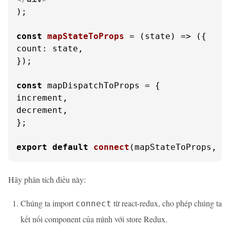
);

const
mapStateToProps
 = (
state
count
: state,

});

const
 mapDispatchToProps = {

increment,

decrement,

};

export
default
connect
(mapStateToProps, m
Hãy phân tích điều này:
Chúng ta import
từ react-redux, cho phép chúng ta
connect
kết nối component của mình với store Redux.