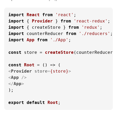
import
React
from
'react'
import
 { 
Provider
 } 
from
'react-redux'
import
 { createStore } 
from
'redux'
import
 counterReducer 
from
'./reducers'
import
App
from
'./App'
;

const
 store = 
createStore
(counterReducer);
const
Root
 = (
<
Provider
store
=
{store}
>
<
App
 />
</
App
>
);

export
default
Root
;