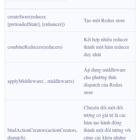
createStore(reducer, 
Tạo một Redux store
[preloadedState], [enhancer])
Kết hợp nhiều reducer 
combineReducers(reducers)
thành một hàm reducer 
duy nhất
Áp dụng middleware 
cho phương thức 
applyMiddleware(...middlewares)
dispatch của Redux 
store
Chuyển đổi một đối 
tượng có giá trị là các 
hàm tạo hành động 
bindActionCreators(actionCreators, 
thành một đối tượng với 
dispatch)
cùng các khóa nhưng 