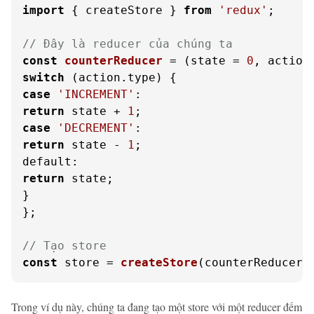
import
 { createStore } 
from
'redux'
;

// Đây là reducer của chúng ta
const
counterReducer
 = (
state = 
0
, action
switch
 (action.
type
case
'INCREMENT'
return
 state + 
1
case
'DECREMENT'
return
 state - 
1
default
return
 state;

}

};

// Tạo store
const
 store = 
createStore
(counterReducer)
Trong ví dụ này, chúng ta đang tạo một store với một reducer đếm