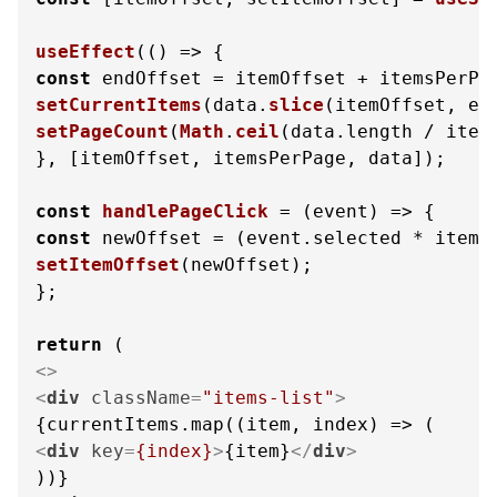
useEffect
(
() =>
const
setCurrentItems
(data.
slice
setPageCount
(
Math
.
ceil
(data.
length
 / items
}, [itemOffset, itemsPerPage, data]);

const
handlePageClick
 = (
event
const
 newOffset = (event.
selected
 * items
setItemOffset
(newOffset);

};

return
<>
<
div
className
=
"items-list"
>
<
div
key
=
{index}
>
{item}
</
div
>