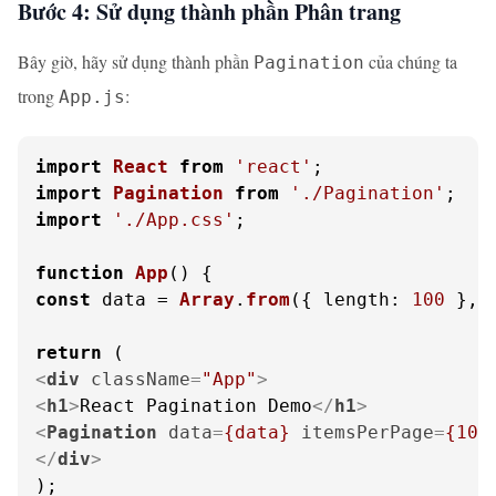
Bước 4: Sử dụng thành phần Phân trang
Bây giờ, hãy sử dụng thành phần
của chúng ta
Pagination
trong
:
App.js
import
React
from
'react'
import
Pagination
from
'./Pagination'
import
'./App.css'
;

function
App
(
const
 data = 
Array
.
from
({ 
length
: 
100
 }, 
return
<
div
className
=
"App"
>
<
h1
>
React Pagination Demo
</
h1
>
<
Pagination
data
=
{data}
itemsPerPage
=
{10}
</
div
>
);
