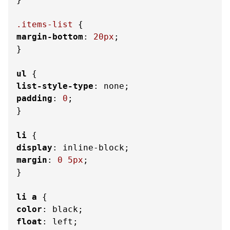
.items-list
margin-bottom
: 
20px
;

}

ul
list-style-type
padding
: 
0
;

}

li
display
margin
: 
0
5px
;

}

li
a
color
float