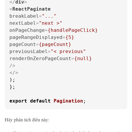
</
div
>
<
ReactPaginate
breakLabel
=
"..."
nextLabel
=
"next >"
onPageChange
=
{handlePageClick}
pageRangeDisplayed
=
{5}
pageCount
=
{pageCount}
previousLabel
=
"< previous"
renderOnZeroPageCount
=
{null}
/>
</>
);

};

export
default
Pagination
;
Hãy phân tích điều này: