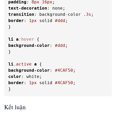
padding
: 
8px
16px
text-decoration
transition
: background-color .
3s
border
: 
1px
 solid 
#ddd
;

}

li
a
:hover
background-color
: 
#ddd
;

}

li
.active
a
background-color
: 
#4CAF50
color
border
: 
1px
 solid 
#4CAF50
;

}
Kết luận