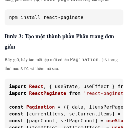
npm install react-paginate
Bước 3: Tạo một thành phần Phân trang đơn
giản
Bây giờ, hãy tạo một tệp mới có tên
trong
Pagination.js
thư mục
và thêm mã sau:
src
import
React
, { useState, useEffect } 
fro
import
ReactPaginate
from
'react-paginate
const
Pagination
 = (
{ data, itemsPerPage 
const
 [currentItems, setCurrentItems] = 
u
const
 [pageCount, setPageCount] = 
useStat
const
 [itemOffset, setItemOffset] = 
useSt