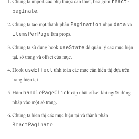
Chúng ta import các phụ thuộc cần thiết, bao gồm
react-
.
paginate
Chúng ta tạo một thành phần
nhận
và
Pagination
data
làm props.
itemsPerPage
Chúng ta sử dụng hook
để quản lý các mục hiện
useState
tại, số trang và offset của mục.
Hook
tính toán các mục cần hiển thị dựa trên
useEffect
trang hiện tại.
Hàm
cập nhật offset khi người dùng
handlePageClick
nhấp vào một số trang.
Chúng ta hiển thị các mục hiện tại và thành phần
.
ReactPaginate