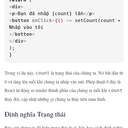
<
div
>
<
p
>
Bạn đã nhấp {count} lần
</
p
>
<
button
onClick
=
{()
 =>
 setCount(count + 1)
</
button
>
</
div
>
);

}
Trong ví dụ này,
là trạng thái của chúng ta. Nó bắt đầu từ
count
0 và tăng lên mỗi khi chúng ta nhấp vào nút. Phép thuật ở đây là
React tự động re-render thành phần của chúng ta mỗi khi
count
thay đổi, cập nhật những gì chúng ta thấy trên màn hình.
Định nghĩa Trạng thái
Bây giờ chúng ta đã hiểu trạng thái là gì, hãy học cách định nghĩa