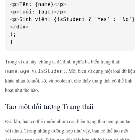
<
p
>
Tên: {name}
</
p
>
<
p
>
Tuổi: {age}
</
p
>
<
p
>
Sinh viên: {isStudent ? 'Yes' : 'No'}
<
</
div
>
);

}
Trong ví dụ này, chúng ta đã định nghĩa ba biến trạng thái:
,
, và
. Mỗi biến sử dụng một loại dữ liệu
name
age
isStudent
khác nhau (chuỗi, số, và boolean), cho thấy trạng thái có thể linh
hoạt như thế nào.
Tạo một đối tượng Trạng thái
Đôi khi, bạn có thể muốn nhóm các biến trạng thái liên quan lại
với nhau. Trong những trường hợp như vậy, bạn có thể tạo một
đối tượng trạng thái. Điều này đặc biệt hữu ích khi bạn có nhiều