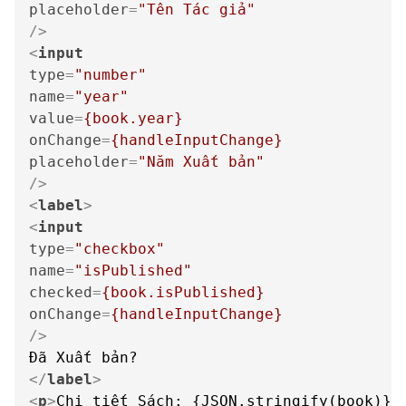
placeholder
=
"Tên Tác giả"
/>
<
input
type
=
"number"
name
=
"year"
value
=
{book.year}
onChange
=
{handleInputChange}
placeholder
=
"Năm Xuất bản"
/>
<
label
>
<
input
type
=
"checkbox"
name
=
"isPublished"
checked
=
{book.isPublished}
onChange
=
{handleInputChange}
/>
</
label
>
<
p
>
Chi tiết Sách: {JSON.stringify(book)}
<