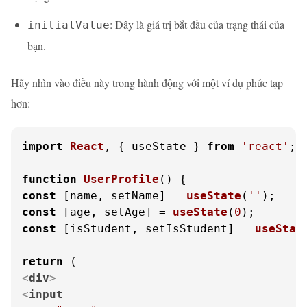
: Đây là giá trị bắt đầu của trạng thái của
initialValue
bạn.
Hãy nhìn vào điều này trong hành động với một ví dụ phức tạp
hơn:
import
React
, { useState } 
from
'react'
;

function
UserProfile
(
const
 [name, setName] = 
useState
(
''
const
 [age, setAge] = 
useState
(
0
const
 [isStudent, setIsStudent] = 
useStat
return
<
div
>
<
input