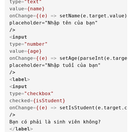
type
=
"text"
value
=
{name}
onChange
=
{(e)
 =>
 setName(e.target.value)}

placeholder="Nhập tên của bạn"

<
input
type
=
"number"
value
=
{age}
onChange
=
{(e)
 =>
 setAge(parseInt(e.target.
placeholder="Nhập tuổi của bạn"

<
label
>
<
input
type
=
"checkbox"
checked
=
{isStudent}
onChange
=
{(e)
 =>
 setIsStudent(e.target.che
/>

</
label
>