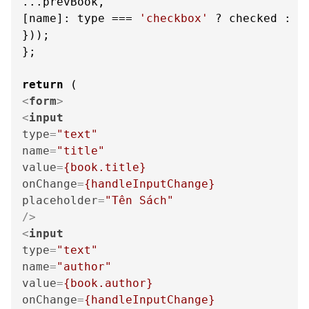
...prevBook,

[name]: type === 
'checkbox'
 ? checked : va
}));

};

return
<
form
>
<
input
type
=
"text"
name
=
"title"
value
=
{book.title}
onChange
=
{handleInputChange}
placeholder
=
"Tên Sách"
/>
<
input
type
=
"text"
name
=
"author"
value
=
{book.author}
onChange
=
{handleInputChange}