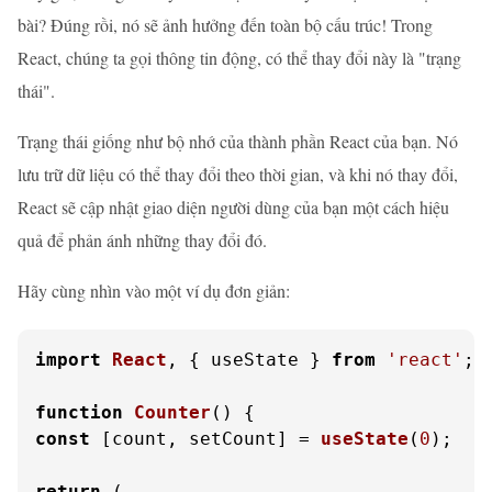
bài? Đúng rồi, nó sẽ ảnh hưởng đến toàn bộ cấu trúc! Trong
React, chúng ta gọi thông tin động, có thể thay đổi này là "trạng
thái".
Trạng thái giống như bộ nhớ của thành phần React của bạn. Nó
lưu trữ dữ liệu có thể thay đổi theo thời gian, và khi nó thay đổi,
React sẽ cập nhật giao diện người dùng của bạn một cách hiệu
quả để phản ánh những thay đổi đó.
Hãy cùng nhìn vào một ví dụ đơn giản:
import
React
, { useState } 
from
'react'
;

function
Counter
(
const
 [count, setCount] = 
useState
(
0
);

return