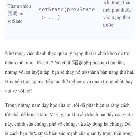
Khi trạng thái 
Tham chiếu
mới phụ thuộc 
setState(prevState 
回调 của 
vào trạng thái 
=> ...)
setState
trước
Nhớ rằng, việc thành thạo quản lý trạng thái là chìa khóa để trở
thành một ninja React! ? Nó có thể看起来 phức tạp ban đầu,
nhưng với sự luyện tập, bạn sẽ thấy nó trở thành bản năng thứ hai.
Hãy tiếp tục lập mã, tiếp tục thử nghiệm, và quan trọng nhất, hãy
vui vẻ với nó!
Trong những năm dạy học của tôi, tôi đã phát hiện ra rằng cách
tốt nhất để học là làm. Vì vậy, tôi khuyến khích bạn lấy các ví dụ
này, chỉnh sửa chúng, phá vỡ chúng, và xây dựng lại chúng. Đó
là cách bạn thực sự sẽ hiểu sức mạnh của quản lý trạng thái trong