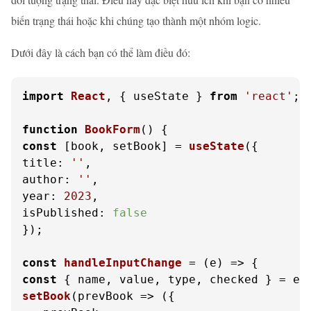
biến trạng thái hoặc khi chúng tạo thành một nhóm logic.
Dưới đây là cách bạn có thể làm điều đó:
import
React
, { useState } 
from
'react'
;

function
BookForm
(
const
 [book, setBook] = 
useState
title
: 
''
author
: 
''
year
: 
2023
isPublished
: 
false
});

const
handleInputChange
 = (
e
const
 { name, value, type, checked } = e.
setBook
(
prevBook
 =>
 ({
