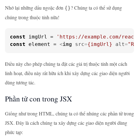
Nhớ lại những dấu ngoặc đơn
? Chúng ta có thể sử dụng
{}
chúng trong thuộc tính nữa!
const
 imgUrl = 
'https://example.com/react
const
 element = 
<
img
src
=
{imgUrl}
alt
=
"Re
Điều này cho phép chúng ta đặt các giá trị thuộc tính một cách
linh hoạt, điều này rất hữu ích khi xây dựng các giao diện người
dùng tương tác.
Phần tử con trong JSX
Giống như trong HTML, chúng ta có thể nhúng các phần tử trong
JSX. Đây là cách chúng ta xây dựng các giao diện người dùng
phức tạp: