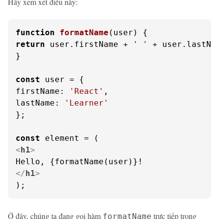
Hãy xem xét điều này:
function
formatName
(
user
return
 user.
firstName
 + 
' '
 + user.
lastNa
}

const
firstName
: 
'React'
lastName
: 
'Learner'
};

const
<
h1
>
</
h1
>
);
Ở đây, chúng ta đang gọi hàm
trực tiếp trong
formatName