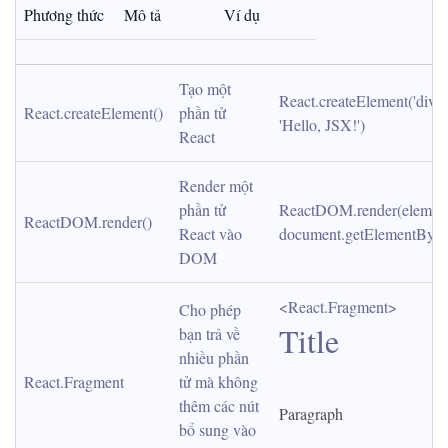
Phương thức
Mô tả
Ví dụ
Tạo một 
React.createElement('div', n
React.createElement()
phần tử 
'Hello, JSX!')
React
Render một 
phần tử 
ReactDOM.render(element,
ReactDOM.render()
React vào 
document.getElementById('
DOM
<React.Fragment>
Cho phép 
Title
bạn trả về 
nhiều phần 
React.Fragment
tử mà không 
thêm các nút 
Paragraph
bổ sung vào 