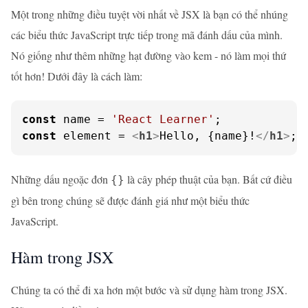
Một trong những điều tuyệt vời nhất về JSX là bạn có thể nhúng
các biểu thức JavaScript trực tiếp trong mã đánh dấu của mình.
Nó giống như thêm những hạt đường vào kem - nó làm mọi thứ
tốt hơn! Dưới đây là cách làm:
const
 name = 
'React Learner'
const
 element = 
<
h1
>
Hello, {name}!
</
h1
>
;
Những dấu ngoặc đơn
là cây phép thuật của bạn. Bất cứ điều
{}
gì bên trong chúng sẽ được đánh giá như một biểu thức
JavaScript.
Hàm trong JSX
Chúng ta có thể đi xa hơn một bước và sử dụng hàm trong JSX.