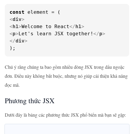
const
<
div
>
<
h1
>
Welcome to React
</
h1
>
<
p
>
Let's learn JSX together!
</
p
>
</
div
>
);
Chú ý rằng chúng ta bao gồm nhiều dòng JSX trong dấu ngoặc
đơn. Điều này không bắt buộc, nhưng nó giúp cải thiện khả năng
đọc mã.
Phương thức JSX
Dưới đây là bảng các phương thức JSX phổ biến mà bạn sẽ gặp: