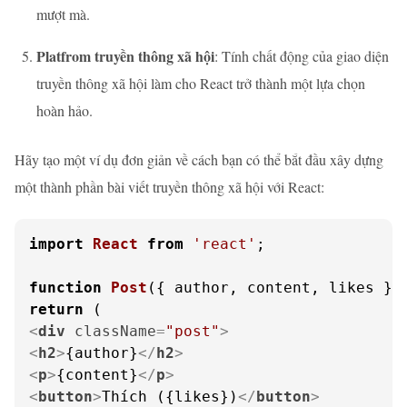
mượt mà.
Platfrom truyền thông xã hội
: Tính chất động của giao diện
truyền thông xã hội làm cho React trở thành một lựa chọn
hoàn hảo.
Hãy tạo một ví dụ đơn giản về cách bạn có thể bắt đầu xây dựng
một thành phần bài viết truyền thông xã hội với React:
import
React
from
'react'
;

function
Post
(
{ author, content, likes }
return
<
div
className
=
"post"
>
<
h2
>
{author}
</
h2
>
<
p
>
{content}
</
p
>
<
button
>
Thích ({likes})
</
button
>