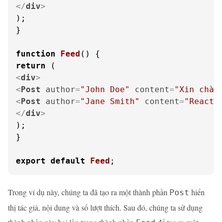
</
div
>
);

}

function
Feed
(
return
<
div
>
<
Post
author
=
"John Doe"
content
=
"Xin chào
<
Post
author
=
"Jane Smith"
content
=
"React 
</
div
>
);

}

export
default
Feed
;
Trong ví dụ này, chúng ta đã tạo ra một thành phần
hiển
Post
thị tác giả, nội dung và số lượt thích. Sau đó, chúng ta sử dụng