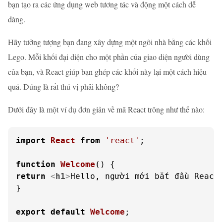
bạn tạo ra các ứng dụng web tương tác và động một cách dễ
dàng.
Hãy tưởng tượng bạn đang xây dựng một ngôi nhà bằng các khối
Lego. Mỗi khối đại diện cho một phần của giao diện người dùng
của bạn, và React giúp bạn ghép các khối này lại một cách hiệu
quả. Đúng là rất thú vị phải không?
Dưới đây là một ví dụ đơn giản về mã React trông như thế nào:
import
React
from
'react'
;

function
Welcome
(
return
<
h1
>
Hello, người mới bắt đầu React
}

export
default
Welcome
;