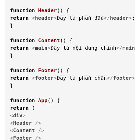
function
Header
(
return
<
header
>
Đây là phần đầu
</
header
>
;

}

function
Content
(
return
<
main
>
Đây là nội dung chính
</
main
>
;
}

function
Footer
(
return
<
footer
>
Đây là phần chân
</
footer
>
;

}

function
App
(
return
<
div
>
<
Header
 />
<
Content
 />
<
Footer
 />