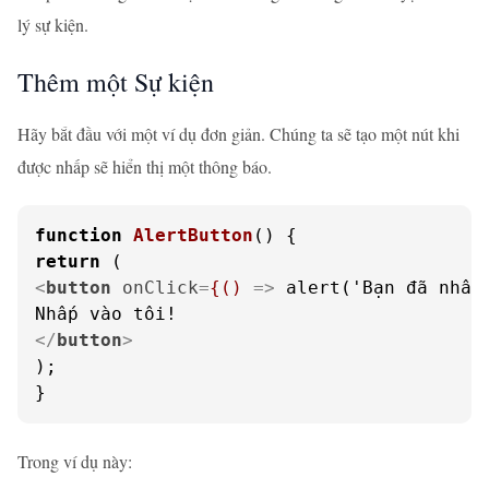
lý sự kiện.
Thêm một Sự kiện
Hãy bắt đầu với một ví dụ đơn giản. Chúng ta sẽ tạo một nút khi
được nhấp sẽ hiển thị một thông báo.
function
AlertButton
(
return
<
button
onClick
=
{()
 =>
 alert('Bạn đã nhấp 
</
button
>
);

}
Trong ví dụ này: