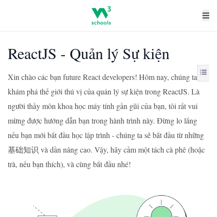
ReactJS - Quản lý Sự kiện
Xin chào các bạn future React developers! Hôm nay, chúng ta sẽ
khám phá thế giới thú vị của quản lý sự kiện trong ReactJS. Là
người thầy môn khoa học máy tính gần gũi của bạn, tôi rất vui
mừng được hướng dẫn bạn trong hành trình này. Đừng lo lắng
nếu bạn mới bắt đầu học lập trình - chúng ta sẽ bắt đầu từ những
基础知识 và dần nâng cao. Vậy, hãy cầm một tách cà phê (hoặc
trà, nếu bạn thích), và cùng bắt đầu nhé!