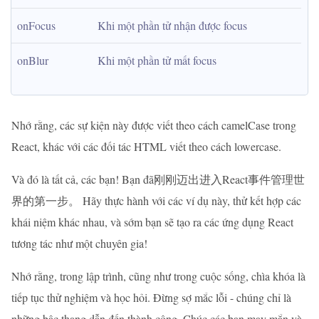
onFocus
Khi một phần tử nhận được focus
onBlur
Khi một phần tử mất focus
Nhớ rằng, các sự kiện này được viết theo cách camelCase trong
React, khác với các đối tác HTML viết theo cách lowercase.
Và đó là tất cả, các bạn! Bạn đã刚刚迈出进入React事件管理世
界的第一步。 Hãy thực hành với các ví dụ này, thử kết hợp các
khái niệm khác nhau, và sớm bạn sẽ tạo ra các ứng dụng React
tương tác như một chuyên gia!
Nhớ rằng, trong lập trình, cũng như trong cuộc sống, chìa khóa là
tiếp tục thử nghiệm và học hỏi. Đừng sợ mắc lỗi - chúng chỉ là
những bậc thang dẫn đến thành công. Chúc các bạn may mắn và