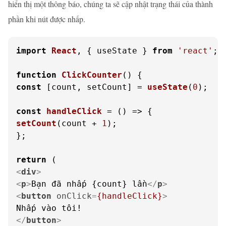
hiển thị một thông báo, chúng ta sẽ cập nhật trạng thái của thành
phần khi nút được nhấp.
import
React
, { useState } 
from
'react'
;

function
ClickCounter
(
const
 [count, setCount] = 
useState
(
0
);

const
handleClick
 = (
setCount
(count + 
1
);

};

return
<
div
>
<
p
>
Bạn đã nhấp {count} lần
</
p
>
<
button
onClick
=
{handleClick}
>
</
button
>