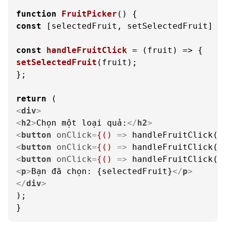
function
FruitPicker
(
const
 [selectedFruit, setSelectedFruit] =
const
handleFruitClick
 = (
fruit
setSelectedFruit
(fruit);

};

return
<
div
>
<
h2
>
Chọn một loại quả:
</
h2
>
<
button
onClick
=
{()
 =>
 handleFruitClick('
<
button
onClick
=
{()
 =>
 handleFruitClick('
<
button
onClick
=
{()
 =>
 handleFruitClick('
<
p
>
Bạn đã chọn: {selectedFruit}
</
p
>
</
div
>
);

}