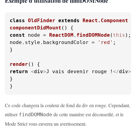
Exemple d'utilisation de findDOMNode
class
OldFinder
extends
React.Component
componentDidMount
(
const
 node = 
ReactDOM
.
findDOMNode
(
this
);

node.
style
.
backgroundColor
 = 
'red'
;

}

render
(
return
<
div
>
J vais devenir rouge !
</
div
>
;

}

}
Ce code changera la couleur de fond du div en rouge. Cependant,
utiliser
de cette manière est déconseillé, et le
findDOMNode
Mode Strict vous enverra un avertissement.