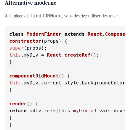
Alternative moderne
À la place de
, vous devriez utiliser des refs :
findDOMNode
class
ModernFinder
extends
React.Componen
constructor
(
props
super
this
.
myDiv
 = 
React
.
createRef
();

}

componentDidMount
(
this
.
myDiv
.
current
.
style
.
backgroundColor
 
}

render
(
return
<
div
ref
=
{this.myDiv}
>
J vais deven
}

}