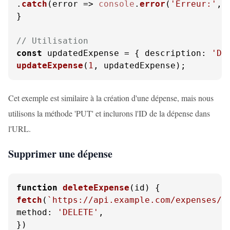
.
catch
(
error
 =>
console
.
error
(
'Erreur:'
, 
}

// Utilisation
const
 updatedExpense = { 
description
: 
'Dî
updateExpense
(
1
, updatedExpense);
Cet exemple est similaire à la création d'une dépense, mais nous
utilisons la méthode 'PUT' et inclurons l'ID de la dépense dans
l'URL.
Supprimer une dépense
function
deleteExpense
(
id
fetch
(
`https://api.example.com/expenses/
$
method
: 
'DELETE'
,

})
