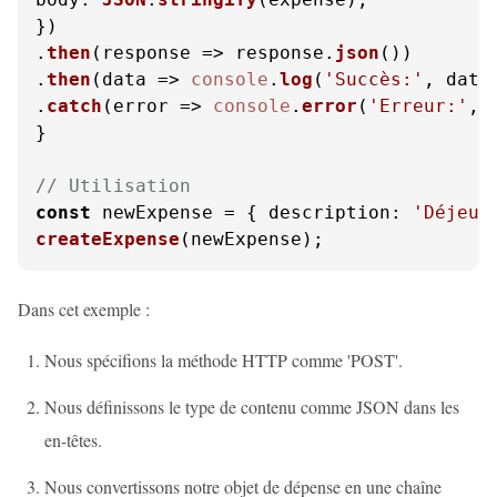
})

.
then
(
response
 =>
 response.
json
())

.
then
(
data
 =>
console
.
log
(
'Succès:'
, data)
.
catch
(
error
 =>
console
.
error
(
'Erreur:'
, 
}

// Utilisation
const
 newExpense = { 
description
: 
'Déjeun
createExpense
(newExpense);
Dans cet exemple :
Nous spécifions la méthode HTTP comme 'POST'.
Nous définissons le type de contenu comme JSON dans les
en-têtes.
Nous convertissons notre objet de dépense en une chaîne