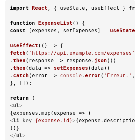
import
React
, { useState, useEffect } 
fro
function
ExpenseList
(
const
 [expenses, setExpenses] = 
useState
(
useEffect
(
() =>
fetch
(
'https://api.example.com/expenses'
)

.
then
(
response
 =>
 response.
json
())

.
then
(
data
 =>
setExpenses
(data))

.
catch
(
error
 =>
console
.
error
(
'Erreur:'
, 
}, []);

return
<
ul
>
<
li
key
=
{expense.id}
>
{expense.description
</
ul
>