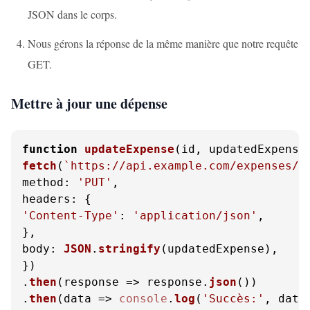
JSON dans le corps.
Nous gérons la réponse de la même manière que notre requête
GET.
Mettre à jour une dépense
function
updateExpense
(
id, updatedExpense
fetch
(
`https://api.example.com/expenses/
$
method
: 
'PUT'
headers
'Content-Type'
: 
'application/json'
,

body
: 
JSON
.
stringify
(updatedExpense),

})

.
then
(
response
 =>
 response.
json
())

.
then
(
data
 =>
console
.
log
(
'Succès:'
, data)