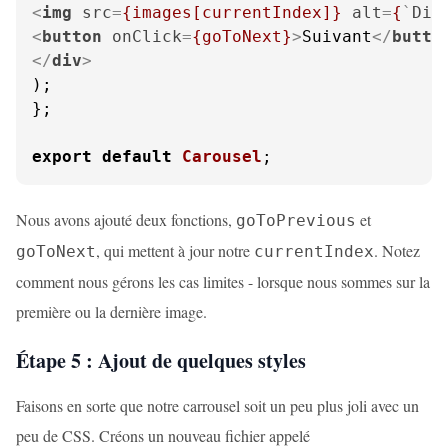
<
img
src
=
{images[currentIndex]}
alt
=
{
`
Dia
<
button
onClick
=
{goToNext}
>
Suivant
</
butto
</
div
>
);

};

export
default
Carousel
;
Nous avons ajouté deux fonctions,
et
goToPrevious
, qui mettent à jour notre
. Notez
goToNext
currentIndex
comment nous gérons les cas limites - lorsque nous sommes sur la
première ou la dernière image.
Étape 5 : Ajout de quelques styles
Faisons en sorte que notre carrousel soit un peu plus joli avec un
peu de CSS. Créons un nouveau fichier appelé