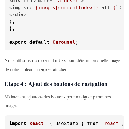
<
div
className
=
"carousel"
>
<
img
src
=
{images[currentIndex]}
alt
=
{
`
Dia
</
div
>
);

};

export
default
Carousel
;
Nous utilisons
pour déterminer quelle image
currentIndex
de notre tableau
afficher.
images
Étape 4 : Ajout des boutons de navigation
Maintenant, ajoutons des boutons pour naviguer parmi nos
images :
import
React
, { useState } 
from
'react'
;
