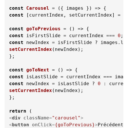
const
Carousel
 = (
{ images }
const
 [currentIndex, setCurrentIndex] = 
u
const
goToPrevious
 = (
const
 isFirstSlide = currentIndex === 
0
const
 newIndex = isFirstSlide ? images.
le
setCurrentIndex
(newIndex);

};

const
goToNext
 = (
const
 isLastSlide = currentIndex === imag
const
 newIndex = isLastSlide ? 
0
 : curren
setCurrentIndex
(newIndex);

};

return
<
div
className
=
"carousel"
>
<
button
onClick
=
{goToPrevious}
>
Précédent
<