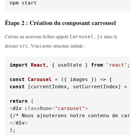
npm start
Étape 2 : Création du composant carrousel
Créons un nouveau fichier appelé
dans le
Carousel.js
dossier
. Voici notre structure initiale :
src
import
React
, { useState } 
from
'react'
;

const
Carousel
 = (
{ images }
const
 [currentIndex, setCurrentIndex] = 
u
return
<
div
className
=
"carousel"
>
</
div
>
);
