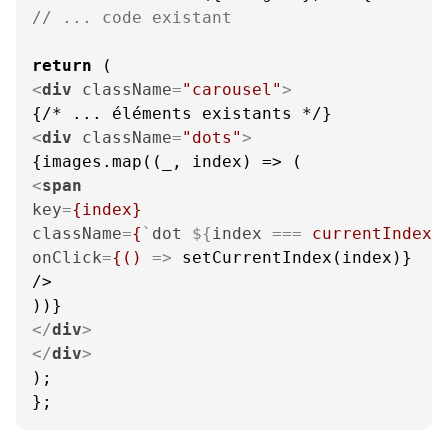
// ... code existant
return
<
div
className
=
"carousel"
>
<
div
className
=
"dots"
>
<
span
key
=
{index}
className
=
{
`
dot
 ${
index
 === 
currentIndex
 
onClick
=
{()
 =>
 setCurrentIndex(index)}

/>

</
div
>
</
div
>
);

};