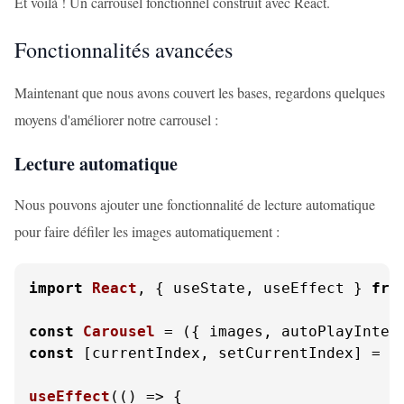
Et voilà ! Un carrousel fonctionnel construit avec React.
Fonctionnalités avancées
Maintenant que nous avons couvert les bases, regardons quelques
moyens d'améliorer notre carrousel :
Lecture automatique
Nous pouvons ajouter une fonctionnalité de lecture automatique
pour faire défiler les images automatiquement :
import
React
, { useState, useEffect } 
fro
const
Carousel
 = (
{ images, autoPlayInter
const
 [currentIndex, setCurrentIndex] = 
u
useEffect
(
() =>