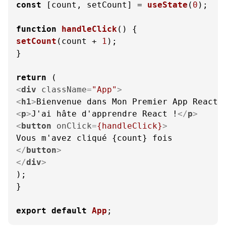
const
 [count, setCount] = 
useState
(
0
);

function
handleClick
(
setCount
(count + 
1
);

}

return
<
div
className
=
"App"
>
<
h1
>
Bienvenue dans Mon Premier App React 
<
p
>
J'ai hâte d'apprendre React !
</
p
>
<
button
onClick
=
{handleClick}
>
</
button
>
</
div
>
);

}

export
default
App
;