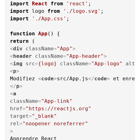
import
React
from
'react'
import
 logo 
from
'./logo.svg'
import
'./App.css'
;

function
App
(
return
<
div
className
=
"App"
>
<
header
className
=
"App-header"
>
<
img
src
=
{logo}
className
=
"App-logo"
alt
=
<
p
>
Modifiez 
<
code
>
src/App.js
</
code
>
</
p
>
<
a
className
=
"App-link"
href
=
"https://reactjs.org"
target
=
"_blank"
rel
=
"noopener noreferrer"
>