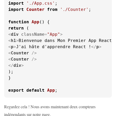
import
'./App.css'
import
Counter
from
'./Counter'
;

function
App
(
return
<
div
className
=
"App"
>
<
h1
>
Bienvenue dans Mon Premier App React 
<
p
>
J'ai hâte d'apprendre React !
</
p
>
<
Counter
 />
<
Counter
 />
</
div
>
);

}

export
default
App
;
Regardez cela ! Nous avons maintenant deux compteurs
indépendants sur notre page.