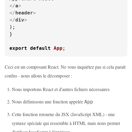
</
a
>
</
header
>
</
div
>
);

}

export
default
App
;
Ceci est un composant React. Ne vous inquiétez pas si cela paraît
confus - nous allons le décomposer :
Nous importons React et d'autres fichiers nécessaires
Nous définissons une fonction appelée
App
Cette fonction retourne du JSX (JavaScript XML) - une
syntaxe spéciale qui ressemble à HTML mais nous permet
d'utiliser JavaScript à l'intérieur