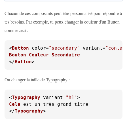
Chacun de ces composants peut être personnalisé pour répondre à
tes besoins. Par exemple, tu peux changer la couleur d'un Button
comme ceci :
<
Button
 color=
"secondary"
 variant=
"contai
Bouton
Couleur
Secondaire
</
Button
>
Ou changer la taille de Typography :
<
Typography
 variant=
"h1"
Cela
 est un très grand titre

</
Typography
>