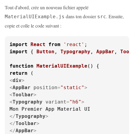
Tout d'abord, crée un nouveau fichier appelé
dans ton dossier
. Ensuite,
MaterialUIExample.js
src
copie et colle le code suivant :
import
React
from
'react'
import
 { 
Button
, 
Typography
, 
AppBar
, 
Tool
function
MaterialUIExample
(
return
<
div
>
<
AppBar
position
=
"static"
>
<
Toolbar
>
<
Typography
variant
=
"h6"
>
</
Typography
>
</
Toolbar
>
</
AppBar
>