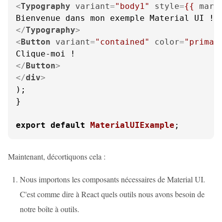
<
Typography
variant
=
"body1"
style
=
{{
marg
</
Typography
>
<
Button
variant
=
"contained"
color
=
"primar
</
Button
>
</
div
>
);

}

export
default
MaterialUIExample
;
Maintenant, décortiquons cela :
Nous importons les composants nécessaires de Material UI.
C'est comme dire à React quels outils nous avons besoin de
notre boîte à outils.