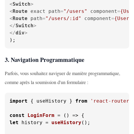
<
Switch
>
<
Route
exact
path
=
"/users"
component
=
{Use
<
Route
path
=
"/users/:id"
component
=
{UserP
</
Switch
>
</
div
>
);
3. Navigation Programmatique
Parfois, vous souhaitez naviguer de manière programmatique,
comme après la soumission d'un formulaire :
import
 { useHistory } 
from
'react-router-
const
LoginForm
 = (
let
 history = 
useHistory
();
