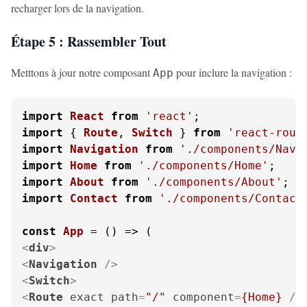
recharger lors de la navigation.
Étape 5 : Rassembler Tout
Metttons à jour notre composant
pour inclure la navigation :
App
import
React
from
'react'
import
 { 
Route
, 
Switch
 } 
from
'react-rout
import
Navigation
from
'./components/Navi
import
Home
from
'./components/Home'
import
About
from
'./components/About'
import
Contact
from
'./components/Contact
const
App
 = (
<
div
>
<
Navigation
 />
<
Switch
>
<
Route
exact
path
=
"/"
component
=
{Home}
 />