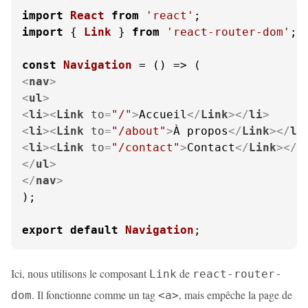
import
React
from
'react'
import
 { 
Link
 } 
from
'react-router-dom'
;

const
Navigation
 = (
<
nav
>
<
ul
>
<
li
>
<
Link
to
=
"/"
>
Accueil
</
Link
>
</
li
>
<
li
>
<
Link
to
=
"/about"
>
À propos
</
Link
>
</
li
<
li
>
<
Link
to
=
"/contact"
>
Contact
</
Link
>
</
l
</
ul
>
</
nav
>
);

export
default
Navigation
;
Ici, nous utilisons le composant
de
Link
react-router-
. Il fonctionne comme un tag
, mais empêche la page de
dom
<a>