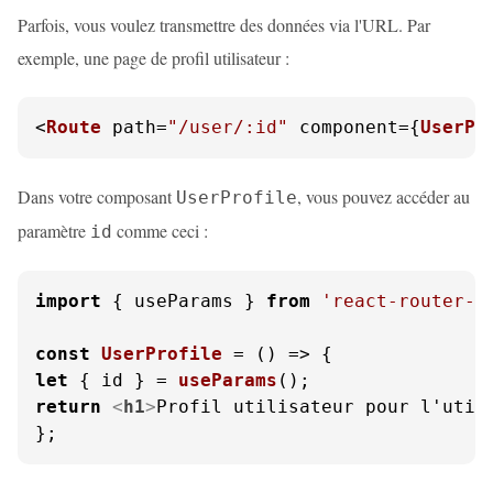
Parfois, vous voulez transmettre des données via l'URL. Par
exemple, une page de profil utilisateur :
<
Route
 path=
"/user/:id"
 component={
UserPr
Dans votre composant
, vous pouvez accéder au
UserProfile
paramètre
comme ceci :
id
import
 { useParams } 
from
'react-router-d
const
UserProfile
 = (
let
 { id } = 
useParams
return
<
h1
>
Profil utilisateur pour l'util
};