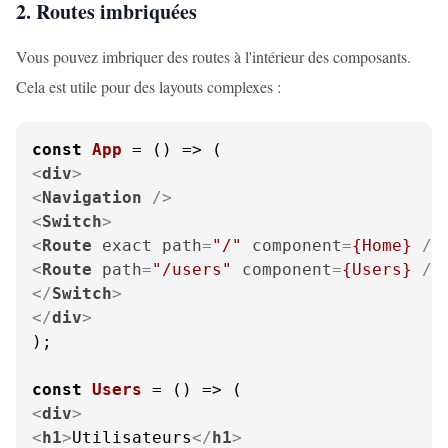
2. Routes imbriquées
Vous pouvez imbriquer des routes à l'intérieur des composants.
Cela est utile pour des layouts complexes :
const
App
 = (
<
div
>
<
Navigation
 />
<
Switch
>
<
Route
exact
path
=
"/"
component
=
{Home}
 />
<
Route
path
=
"/users"
component
=
{Users}
 />
</
Switch
>
</
div
>
);

const
Users
 = (
<
div
>
<
h1
>
Utilisateurs
</
h1
>