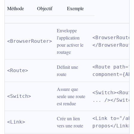
Méthode
Objectif
Exemple
Enveloppe 
l'application 
<BrowserRoute
<BrowserRouter>
pour activer le 
</BrowserRout
routage
Définit une 
<Route path="/
<Route>
route
component={Ab
Assure que 
<Switch><Route
seule une route 
<Switch>
... /></Switc
est rendue
Crée un lien 
<Link to="/abo
<Link>
vers une route
propos</Link>