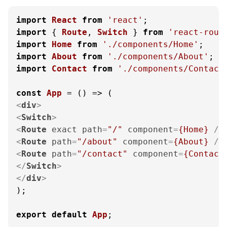
import
React
from
'react'
import
 { 
Route
, 
Switch
 } 
from
'react-rout
import
Home
from
'./components/Home'
import
About
from
'./components/About'
import
Contact
from
'./components/Contact
const
App
 = (
<
div
>
<
Switch
>
<
Route
exact
path
=
"/"
component
=
{Home}
 />
<
Route
path
=
"/about"
component
=
{About}
 />
<
Route
path
=
"/contact"
component
=
{Contact
</
Switch
>
</
div
>
);

export
default
App
;