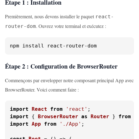
Étape 1 : Installation
Premièrement, nous devons installer le paquet
react-
. Ouvrez votre terminal et exécutez :
router-dom
npm install react-router-dom
Étape 2 : Configuration de BrowserRouter
Commençons par envelopper notre composant principal App avec
BrowserRouter. Voici comment faire :
import
React
from
'react'
import
 { 
BrowserRouter
as
Router
 } 
from
'
import
App
from
'./App'
;

const
Root
 = (