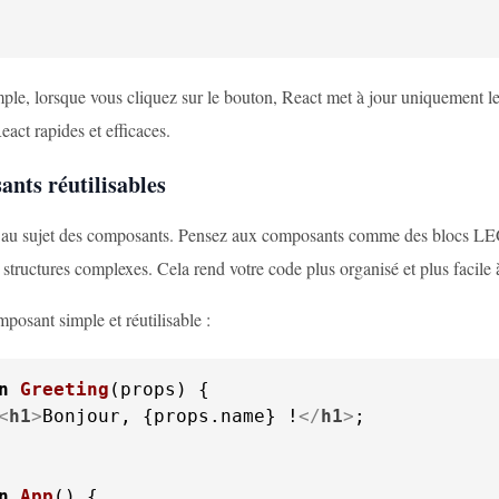
ple, lorsque vous cliquez sur le bouton, React met à jour uniquement le
eact rapides et efficaces.
nts réutilisables
t au sujet des composants. Pensez aux composants comme des blocs LEGO
 structures complexes. Cela rend votre code plus organisé et plus facile à
posant simple et réutilisable :
n
Greeting
(
props
<
h1
>
Bonjour, {props.name} !
</
h1
>
;

n
App
(