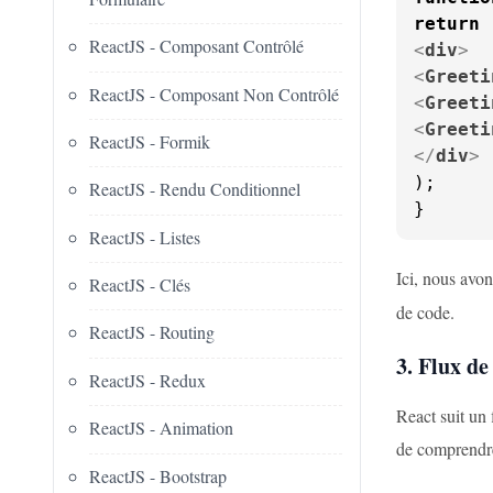
return
ReactJS - Composant Contrôlé
<
div
>
<
Greeti
ReactJS - Composant Non Contrôlé
<
Greeti
<
Greeti
ReactJS - Formik
</
div
>
);

ReactJS - Rendu Conditionnel
}
ReactJS - Listes
Ici, nous avo
ReactJS - Clés
de code.
ReactJS - Routing
3. Flux de
ReactJS - Redux
React suit un 
ReactJS - Animation
de comprendre
ReactJS - Bootstrap