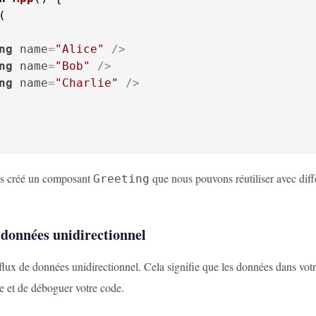
ng
name
=
"Alice"
 />
ng
name
=
"Bob"
 />
ng
name
=
"Charlie"
 />
ns créé un composant
que nous pouvons réutiliser avec diff
Greeting
 données unidirectionnel
flux de données unidirectionnel. Cela signifie que les données dans votre
 et de déboguer votre code.