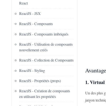
React
ReactJS - JSX
ReactJS - Composants
ReactJS - Composants imbriqués
ReactJS - Utilisation de composants
nouvellement créés
ReactJS - Collection de Composants
Avantage
ReactJS - Styling
ReactJS - Propriétés (props)
1. Virtua
ReactJS - Création de composants
Un des plus g
en utilisant les propriétés
jargon techniq