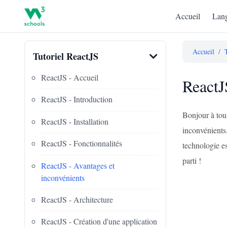
Accueil
Lang
Accueil
/
Tutoriel ReactJS
ReactJS - Accueil
ReactJ
ReactJS - Introduction
Bonjour à tou
ReactJS - Installation
inconvénients.
ReactJS - Fonctionnalités
technologie es
parti !
ReactJS - Avantages et
inconvénients
ReactJS - Architecture
ReactJS - Création d'une application