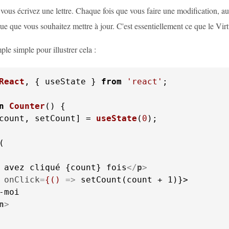
ous écrivez une lettre. Chaque fois que vous faire une modification, au 
que que vous souhaitez mettre à jour. C'est essentiellement ce que le V
le simple pour illustrer cela :
React
, { useState } 
from
'react'
;

n
Counter
(
count, setCount] = 
useState
(
0
);

 avez cliqué {count} fois
</
p
>
onClick
=
{()
 =>
 setCount(count + 1)}>

n
>