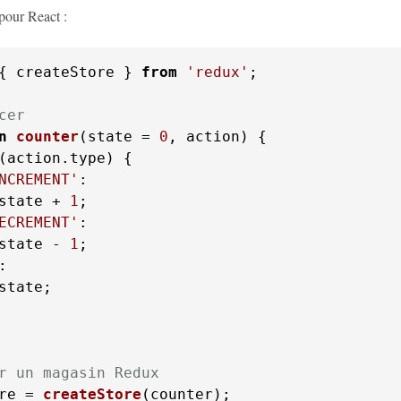
 pour React :
{ createStore } 
from
'redux'
;

cer
n
counter
(
state = 
0
, action
(action.
type
NCREMENT'
state + 
1
ECREMENT'
state - 
1
state;

r un magasin Redux
re = 
createStore
(counter);
