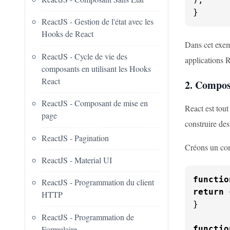
}
ReactJS - Gestion de l'état avec les
Hooks de React
Dans cet exem
ReactJS - Cycle de vie des
applications R
composants en utilisant les Hooks
React
2. Composa
ReactJS - Composant de mise en
React est tou
page
construire des
ReactJS - Pagination
Créons un com
ReactJS - Material UI
functio
ReactJS - Programmation du client
return
HTTP
}

ReactJS - Programmation de
Formulaire
functio