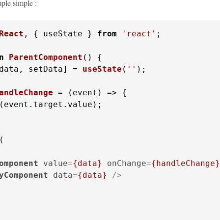
ple simple :
React
, { useState } 
from
'react'
;

n
ParentComponent
(
data, setData] = 
useState
(
''
);

andleChange
 = (
event
(event.
target
.
value
);

omponent
value
=
{data}
onChange
=
{handleChange}
yComponent
data
=
{data}
 />