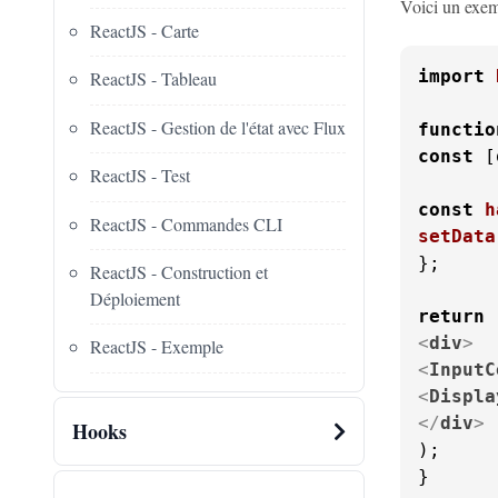
Voici un exem
ReactJS - Carte
import
ReactJS - Tableau
ReactJS - Gestion de l'état avec Flux
functio
const
 [
ReactJS - Test
const
h
ReactJS - Commandes CLI
setData
};

ReactJS - Construction et
Déploiement
return
<
div
>
ReactJS - Exemple
<
InputC
<
Displa
</
div
>
Hooks
);

}
