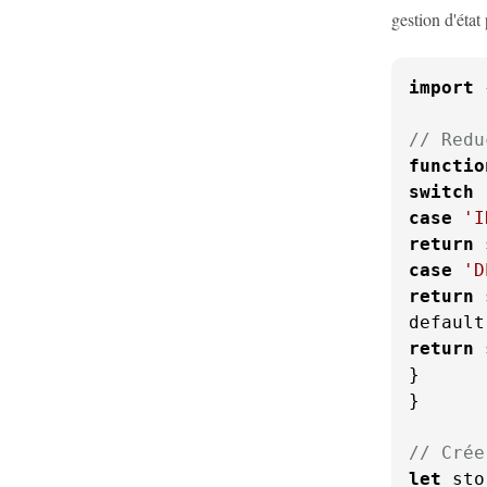
gestion d'état
import
 
// Redu
functio
switch
 
case
'I
return
 
case
'D
return
 
default
return
 
}

}

// Crée
let
 sto