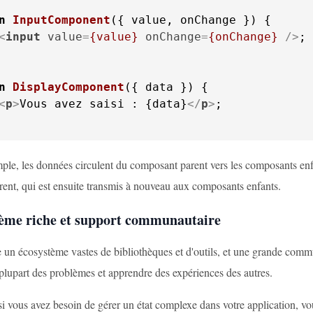
n
InputComponent
(
{ value, onChange }
<
input
value
=
{value}
onChange
=
{onChange}
 />
;

n
DisplayComponent
(
{ data }
<
p
>
Vous avez saisi : {data}
</
p
>
;

le, les données circulent du composant parent vers les composants enfant
ent, qui est ensuite transmis à nouveau aux composants enfants.
tème riche et support communautaire
 un écosystème vastes de bibliothèques et d'outils, et une grande comm
 plupart des problèmes et apprendre des expériences des autres.
i vous avez besoin de gérer un état complexe dans votre application, vo