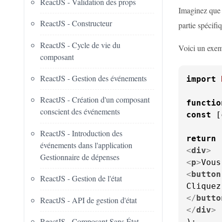
ReactJS - Validation des props
Imaginez que v
ReactJS - Constructeur
partie spécifi
ReactJS - Cycle de vie du
Voici un exemp
composant
ReactJS - Gestion des événements
import
ReactJS - Création d'un composant
functio
conscient des événements
const
 [
ReactJS - Introduction des
return
événements dans l'application
<
div
>
Gestionnaire de dépenses
<
p
>
Vous
<
button
ReactJS - Gestion de l'état
</
butto
ReactJS - API de gestion d'état
</
div
>
ReactJS - Composant Sans État
);
