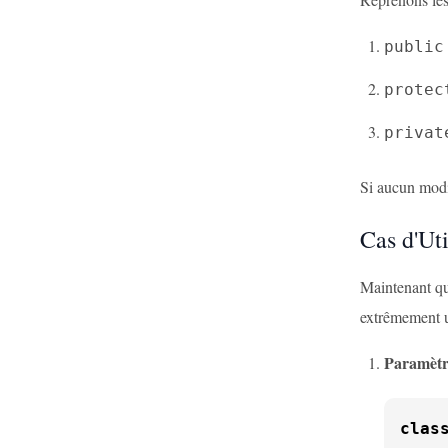
public
protec
privat
Si aucun modif
Cas d'Uti
Maintenant qu
extrêmement ut
Paramètr
clas