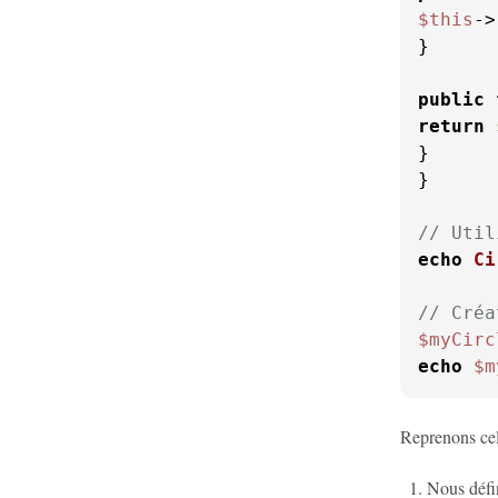
$this
->
}

public
return
}

}

// Util
echo
Ci
// Créa
$myCirc
echo
$m
Reprenons cel
Nous défi