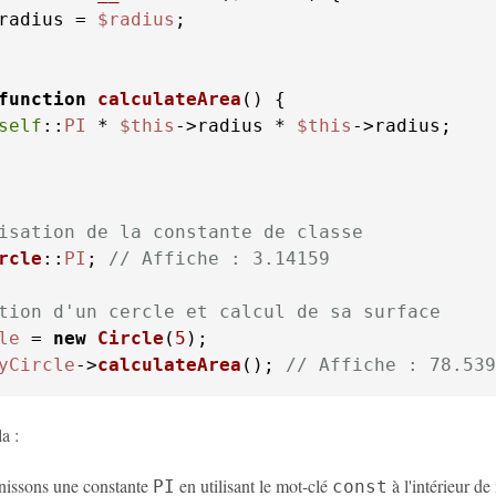
radius = 
$radius
;

function
calculateArea
(
) 
self
::
PI
 * 
$this
->radius * 
$this
->radius;

isation de la constante de classe
rcle
::
PI
; 
// Affiche : 3.14159
tion d'un cercle et calcul de sa surface
le
 = 
new
Circle
(
5
yCircle
->
calculateArea
(); 
// Affiche : 78.539
a :
nissons une constante
en utilisant le mot-clé
à l'intérieur de
PI
const