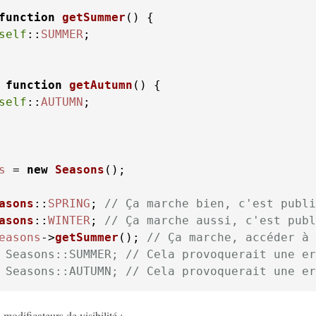
function
getSummer
(
) 
self
::
SUMMER
;

function
getAutumn
(
) 
self
::
AUTUMN
;

s
 = 
new
Seasons
();

asons
::
SPRING
; 
// Ça marche bien, c'est publi
asons
::
WINTER
; 
// Ça marche aussi, c'est publ
easons
->
getSummer
(); 
// Ça marche, accéder à 
 Seasons::SUMMER; // Cela provoquerait une er
 Seasons::AUTUMN; // Cela provoquerait une er
modificateurs de visibilité :