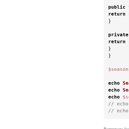
public
return
}

private
return
}

}

$season
echo
Se
echo
Se
echo
$s
// echo
// echo
Reprenons les 