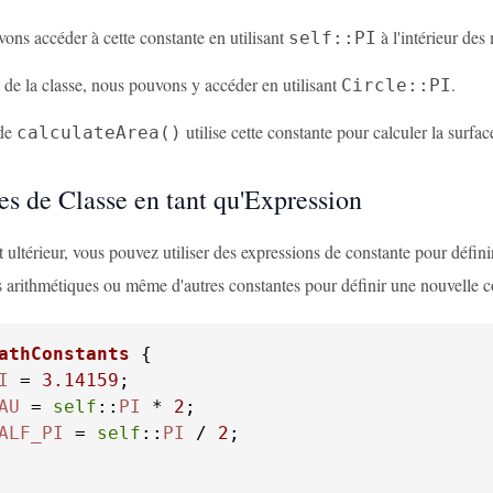
ns accéder à cette constante en utilisant
à l'intérieur des
self::PI
de la classe, nous pouvons y accéder en utilisant
.
Circle::PI
de
utilise cette constante pour calculer la surfac
calculateArea()
es de Classe en tant qu'Expression
ultérieur, vous pouvez utiliser des expressions de constante pour définir
s arithmétiques ou même d'autres constantes pour définir une nouvelle c
athConstants
I
 = 
3.14159
AU
 = 
self
::
PI
 * 
2
ALF_PI
 = 
self
::
PI
 / 
2
;
