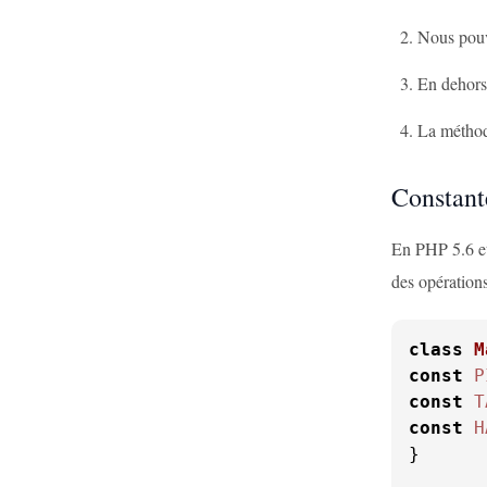
Nous pouvo
En dehors 
La métho
Constant
En PHP 5.6 et 
des opération
class
M
const
P
const
T
const
H
}
