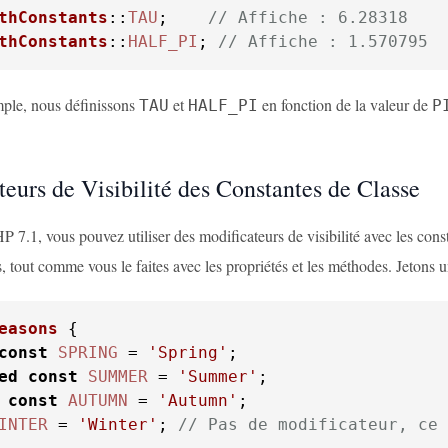
thConstants
::
TAU
;    
// Affiche : 6.28318
thConstants
::
HALF_PI
; 
// Affiche : 1.570795
ple, nous définissons
et
en fonction de la valeur de
TAU
HALF_PI
P
eurs de Visibilité des Constantes de Classe
P 7.1, vous pouvez utiliser des modificateurs de visibilité avec les const
, tout comme vous le faites avec les propriétés et les méthodes. Jetons 
easons
const
SPRING
 = 
'Spring'
ed
const
SUMMER
 = 
'Summer'
const
AUTUMN
 = 
'Autumn'
INTER
 = 
'Winter'
; 
// Pas de modificateur, ce 