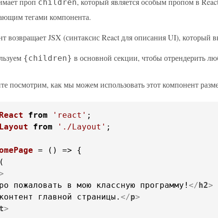
имает проп
, который является особым пропом в Re
children
ающим тегами компонента.
т возвращает JSX (синтаксис React для описания UI), который в
льзуем
в основной секции, чтобы отрендерить лю
{children}
йте посмотрим, как мы можем использовать этот компонент разм
React
from
'react'
Layout
from
'./Layout'
;

omePage
 = (
>
ро пожаловать в мою классную программу!
</
h2
>
контент главной страницы.
</
p
>
t
>