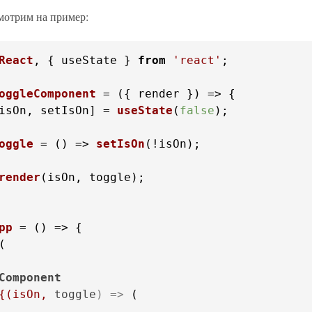
мотрим на пример:
React
, { useState } 
from
'react'
;

oggleComponent
 = (
{ render }
isOn, setIsOn] = 
useState
(
false
);

oggle
 = (
) => 
setIsOn
(!isOn);

render
(isOn, toggle);

pp
 = (
Component
{(isOn,
toggle
) =>