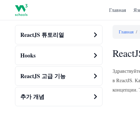
Главная
Яз
Главная
/
ReactJS 튜토리얼
ReactJ
Hooks
Здравствуйт
ReactJS 고급 기능
в ReactJS. 
концепции. Т
추가 개념