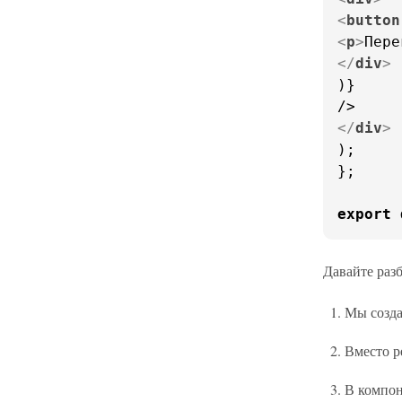
<
button
<
p
>
Пере
</
div
>
)}

</
div
>
);

};

export
Давайте разб
Мы созд
Вместо р
В компо