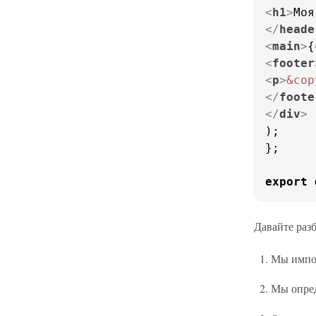
<
h1
>
Моя
</
heade
<
main
>
{
<
footer
<
p
>
&cop
</
foote
</
div
>
);

};

export
Давайте разб
Мы импор
Мы опре