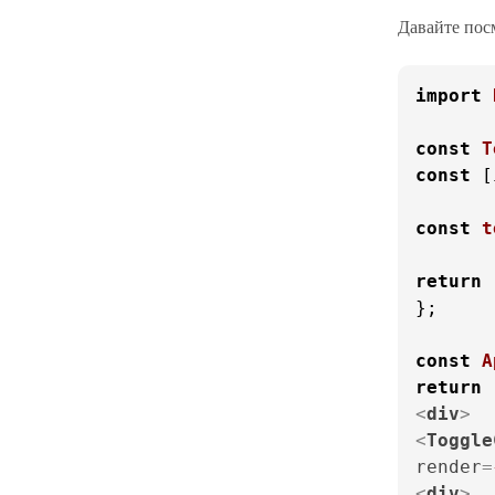
Давайте пос
import
const
T
const
 [
const
t
return
};

const
A
return
<
div
>
<
Toggle
render
=
<
div
>