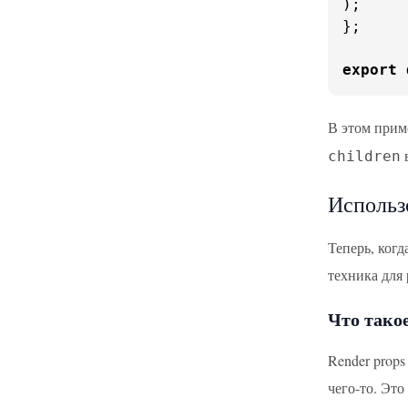
);

};

export
В этом прим
в
children
Использ
Теперь, ког
техника для
Что такое
Render prop
чего-то. Это