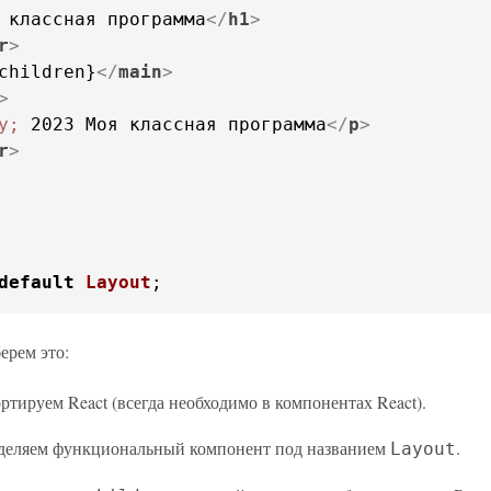
 классная программа
</
h1
>
r
>
children}
</
main
>
>
y;
 2023 Моя классная программа
</
p
>
r
>
default
Layout
;
ерем это:
тируем React (всегда необходимо в компонентах React).
деляем функциональный компонент под названием
.
Layout