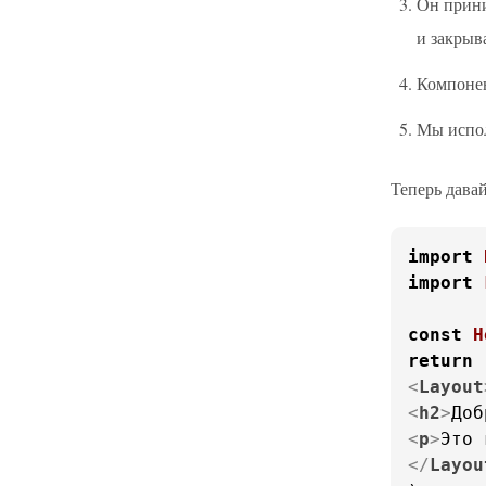
Он прин
и закрыв
Компонен
Мы испо
Теперь дава
import
import
const
H
return
<
Layout
<
h2
>
Доб
<
p
>
Это 
</
Layou