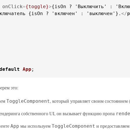
onClick
=
{toggle}
>
{isOn ? 'Выключить' : 'Вклю
ключатель {isOn ? 'включен' : 'выключен'}.
</
p
default
App
;
ерем это:
аем
, который управляет своим состоянием 
ToggleComponent
ендеринга собственного UI, он вызывает функцию пропа
rend
ненте
мы используем
и предоставляем
App
ToggleComponent