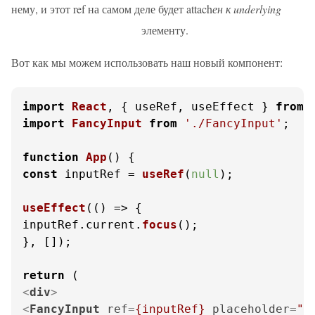
нему, и этот ref на самом деле будет attach
ен к underlying
элементу.
Вот как мы можем использовать наш новый компонент:
import
React
, { useRef, useEffect } 
from
import
FancyInput
from
'./FancyInput'
;

function
App
(
const
 inputRef = 
useRef
(
null
);

useEffect
(
() =>
 {

inputRef.
current
.
focus
();

}, []);

return
<
div
>
<
FancyInput
ref
=
{inputRef}
placeholder
=
"В