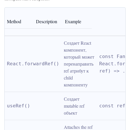
Method
Description
Example
Создает React 
компонент, 
который может 
const Fancy
перенаправить 
React.forwardRef()
React.forwa
ref атрибут к 
ref) => ..
child 
компоненту
Создает 
mutable ref 
useRef()
const ref 
объект
Attaches the ref 