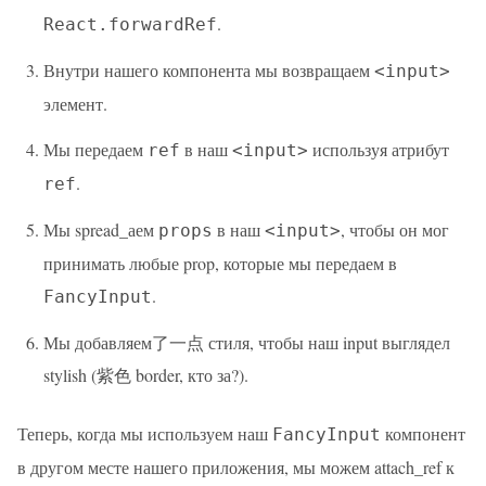
.
React.forwardRef
Внутри нашего компонента мы возвращаем
<input>
элемент.
Мы передаем
в наш
используя атрибут
ref
<input>
.
ref
Мы spread_аем
в наш
, чтобы он мог
props
<input>
принимать любые prop, которые мы передаем в
.
FancyInput
Мы добавляем了一点 стиля, чтобы наш input выглядел
stylish (紫色 border, кто за?).
Теперь, когда мы используем наш
компонент
FancyInput
в другом месте нашего приложения, мы можем attach_ref к