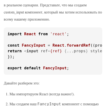
в реальном сценарии. Представьте, что мы создаем
custom_input компонент, который мы хотим использовать по
всему нашему приложению.
import
React
from
'react'
;

const
FancyInput
 = 
React
.
forwardRef
(
(
prop
return
<
input
ref
=
{ref}
 {
...props
} 
style
=
});

export
default
FancyInput
;
Давайте разберем это:
Мы импортируем React (всегда важно!).
Мы создаем наш
компонент с помощью
FancyInput