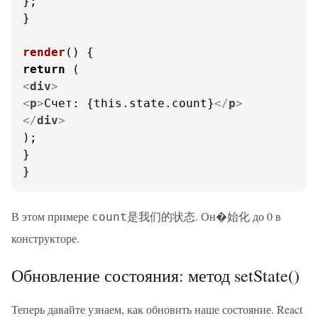
};

}

render
(
return
<
div
>
<
p
>
Счет: {this.state.count}
</
p
>
</
div
>
);

}

}
В этом примере
是我们的状态. Он�始化 до 0 в
count
конструкторе.
Обновление состояния: метод setState()
Теперь давайте узнаем, как обновить наше состояние. React