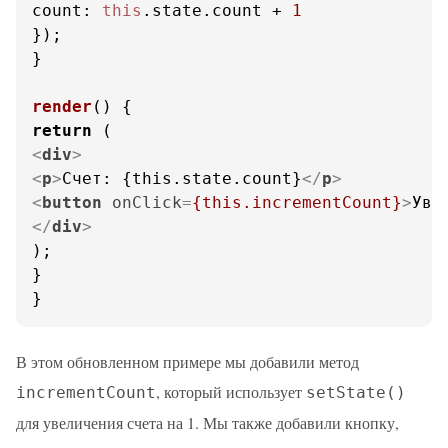
count
: 
this
.
state
.
count
 + 
1
});

}

render
(
return
<
div
>
<
p
>
Счет: {this.state.count}
</
p
>
<
button
onClick
=
{this.incrementCount}
>
Уве
</
div
>
);

}

}
В этом обновленном примере мы добавили метод
, который использует
incrementCount
setState()
для увеличения счета на 1. Мы также добавили кнопку,