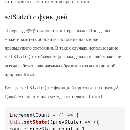
которая вызывает этот метод при нажатии.
setState() с функцией
Теперь, где事情 становятся интересными. Иногда вы
можете захотеть обновить состояние на основе
предыдущего состояния. В таких случаях использование
с объектом (как мы делали выше) может не
setState()
всегда работать ожидаемым образом из-за асинхронной
природы React.
Вот где
с функцией приходит на помощь!
setState()
Давайте изменим наш метод
:
incrementCount
incrementCount = 
() =>
this
.
setState
(
(
prevState
) =>
count
: prevState.
count
 + 
1