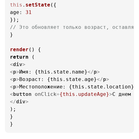
this
.
setState
age
: 
31
// Это обновляет только возраст, оставляя
}

render
(
return
<
div
>
<
p
>
Имя: {this.state.name}
</
p
>
<
p
>
Возраст: {this.state.age}
</
p
>
<
p
>
Местоположение: {this.state.location}
<
<
button
onClick
=
{this.updateAge}
>
С днем р
</
div
>
);

}

}