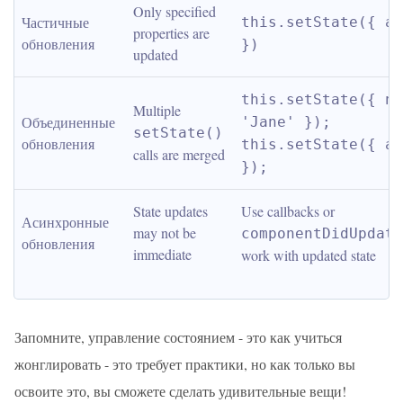
Only specified 
Частичные 
this.setState({ ag
properties are 
обновления
})
updated
this.setState({ na
Multiple 
Объединенные 
'Jane' }); 
setState()
обновления
this.setState({ ag
calls are merged
});
State updates 
Use callbacks or 
Асинхронные 
may not be 
componentDidUpdate
обновления
immediate
work with updated state
Запомните, управление состоянием - это как учиться
жонглировать - это требует практики, но как только вы
освоите это, вы сможете сделать удивительные вещи!