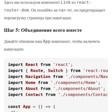
Здесь мы используем компонент
из
Link
react-
. Он resembles an
тег, но предотвращает
router-dom
<a>
перезагрузку страницы при навигации.
Шаг 5: Объединение всего вместе
Давайте обновим наш
компонент, чтобы включить
App
навигацию:
import
React
from
'react'
import
 { 
Route
, 
Switch
 } 
from
'react-rout
import
Navigation
from
'./components/Navi
import
Home
from
'./components/Home'
import
About
from
'./components/About'
import
Contact
from
'./components/Contact
const
App
 = (