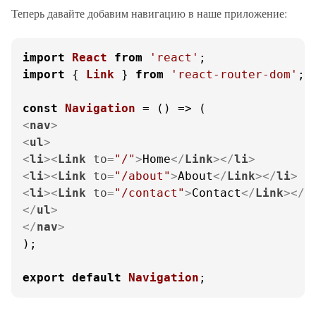
Теперь давайте добавим навигацию в наше приложение:
import
React
from
'react'
import
 { 
Link
 } 
from
'react-router-dom'
;

const
Navigation
 = (
<
nav
>
<
ul
>
<
li
>
<
Link
to
=
"/"
>
Home
</
Link
>
</
li
>
<
li
>
<
Link
to
=
"/about"
>
About
</
Link
>
</
li
>
<
li
>
<
Link
to
=
"/contact"
>
Contact
</
Link
>
</
l
</
ul
>
</
nav
>
);

export
default
Navigation
;