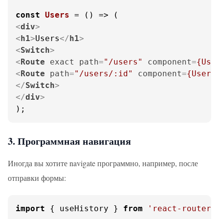
const
Users
 = (
<
div
>
<
h1
>
Users
</
h1
>
<
Switch
>
<
Route
exact
path
=
"/users"
component
=
{Use
<
Route
path
=
"/users/:id"
component
=
{UserP
</
Switch
>
</
div
>
);
3. Программная навигация
Иногда вы хотите navigate программно, например, после
отправки формы:
import
 { useHistory } 
from
'react-router-