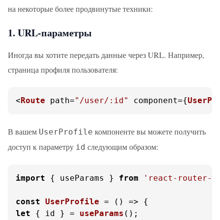
на некоторые более продвинутые техники:
1. URL-параметры
Иногда вы хотите передать данные через URL. Например,
страница профиля пользователя:
<
Route
 path=
"/user/:id"
 component={
UserPr
В вашем
компоненте вы можете получить
UserProfile
доступ к параметру
следующим образом:
id
import
 { useParams } 
from
'react-router-d
const
UserProfile
 = (
let
 { id } = 
useParams