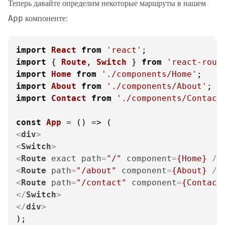
Теперь давайте определим некоторые маршруты в нашем
компоненте:
App
import
React
from
'react'
import
 { 
Route
, 
Switch
 } 
from
'react-rout
import
Home
from
'./components/Home'
import
About
from
'./components/About'
import
Contact
from
'./components/Contact
const
App
 = (
<
div
>
<
Switch
>
<
Route
exact
path
=
"/"
component
=
{Home}
 />
<
Route
path
=
"/about"
component
=
{About}
 />
<
Route
path
=
"/contact"
component
=
{Contact
</
Switch
>
</
div
>
);
