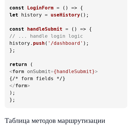
const
LoginForm
 = (
let
 history = 
useHistory
();

const
handleSubmit
 = (
// ... handle login logic
history.
push
(
'/dashboard'
);

};

return
<
form
onSubmit
=
{handleSubmit}
>
</
form
>
);

};
Таблица методов маршрутизации