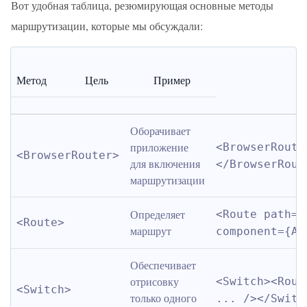
Вот удобная таблица, резюмирующая основные методы
маршрутизации, которые мы обсуждали:
Метод
Цель
Пример
Оборачивает 
приложение 
<BrowserRoute
<BrowserRouter>
для включения 
</BrowserRout
маршрутизации
Определяет 
<Route path="
<Route>
маршрут
component={Ab
Обеспечивает 
отрисовку 
<Switch><Rout
<Switch>
только одного 
... /></Switc