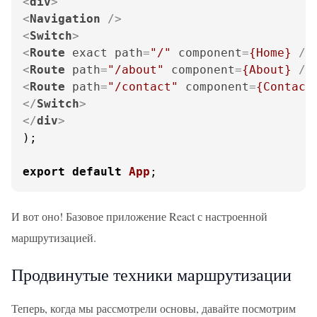
<
div
>
<
Navigation
 />
<
Switch
>
<
Route
exact
path
=
"/"
component
=
{Home}
 />
<
Route
path
=
"/about"
component
=
{About}
 />
<
Route
path
=
"/contact"
component
=
{Contact
</
Switch
>
</
div
>
);

export
default
App
;
И вот оно! Базовое приложение React с настроенной
маршрутизацией.
Продвинутые техники маршрутизации
Теперь, когда мы рассмотрели основы, давайте посмотрим