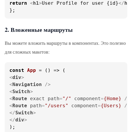
return
<
h1
>
User Profile for user {id}
</
h1
};
2. Вложенные маршруты
Вы можете вложить маршруты в компонентах. Это полезно
для сложных макетов:
const
App
 = (
<
div
>
<
Navigation
 />
<
Switch
>
<
Route
exact
path
=
"/"
component
=
{Home}
 />
<
Route
path
=
"/users"
component
=
{Users}
 />
</
Switch
>
</
div
>
);
