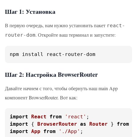
Шаг 1: Установка
В первую очередь, нам нужно установить пакет
react-
. Откройте ваш терминал и запустите:
router-dom
npm install react-router-dom
Шаг 2: Настройка BrowserRouter
Давайте начнем с того, чтобы обернуть наш main App
компонент BrowserRouter. Вот как:
import
React
from
'react'
import
 { 
BrowserRouter
as
Router
 } 
from
'
import
App
from
'./App'
;
