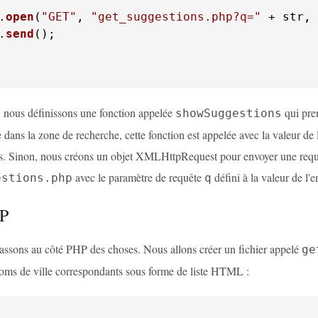
.
open
(
"GET"
, 
"get_suggestions.php?q="
 + str, 
.
send
();

 nous définissons une fonction appelée
qui pren
showSuggestions
dans la zone de recherche, cette fonction est appelée avec la valeur de l'e
s. Sinon, nous créons un objet XMLHttpRequest pour envoyer une req
avec le paramètre de requête
défini à la valeur de l'e
estions.php
q
P
assons au côté PHP des choses. Nous allons créer un fichier appelé
ge
noms de ville correspondants sous forme de liste HTML :