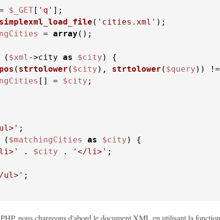
= 
$_GET
[
'q'
simplexml_load_file
(
'cities.xml'
ngCities
 = 
array
();

 (
$xml
->city 
as
$city
pos
(
strtolower
(
$city
), 
strtolower
(
$query
)) !=
ngCities
[] = 
$city
;

ul>'
 (
$matchingCities
as
$city
li>'
 . 
$city
 . 
'</li>'
;

/ul>'
PHP, nous chargeons d'abord le document XML en utilisant la fonctio