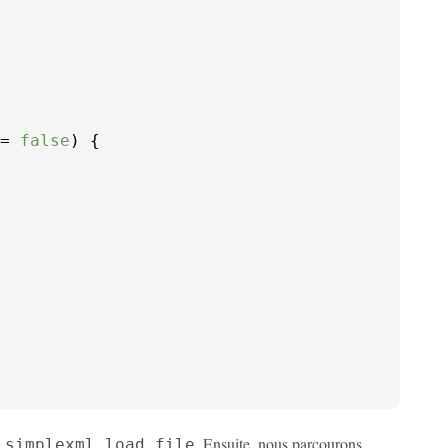
= 
false
n
. Ensuite, nous parcourons
simplexml_load_file