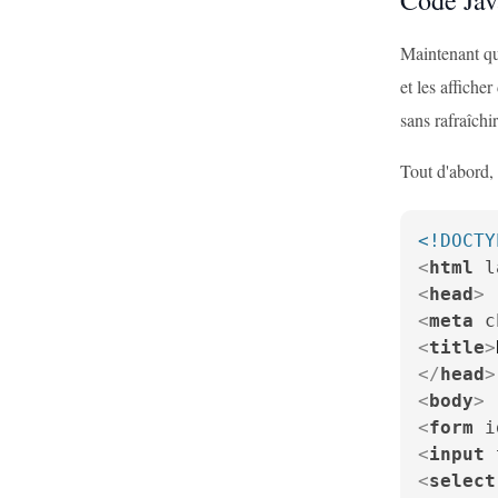
Code Jav
Maintenant qu
et les affiche
sans rafraîchi
Tout d'abord,
<!DOCTY
<
html
l
<
head
>
<
meta
c
<
title
>
</
head
>
<
body
>
<
form
i
<
input
<
select