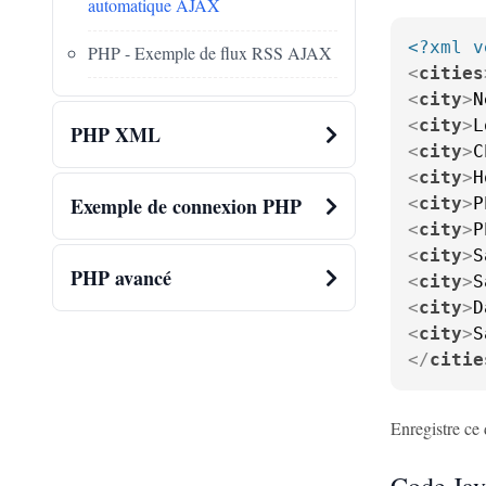
automatique AJAX
<?xml v
PHP - Exemple de flux RSS AJAX
<
cities
<
city
>
N
<
city
>
L
PHP XML
<
city
>
C
<
city
>
H
Exemple de connexion PHP
<
city
>
P
<
city
>
P
<
city
>
S
PHP avancé
<
city
>
S
<
city
>
D
<
city
>
S
</
citie
Enregistre c