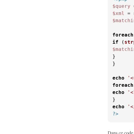
$query
 
$xml
 = 
$matchi
foreach
if
 (
str
$matchi
}

}

echo
'<
foreach
echo
'<
echo
'<
?>
Dans ce code 