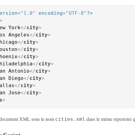
ersion=
"1.0"
 encoding=
"UTF-8"
?>
>
ew York
</
city
>
os Angeles
</
city
>
hicago
</
city
>
ouston
</
city
>
hoenix
</
city
>
hiladelphia
</
city
>
an Antonio
</
city
>
an Diego
</
city
>
allas
</
city
>
an Jose
</
city
>
s
>
e document XML sous le nom
dans le même répertoire q
cities.xml