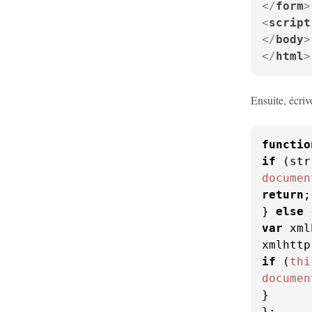
</
form
>
<
script
</
body
>
</
html
>
Ensuite, écri
functio
if
 (str
documen
return
;

} 
else
var
 xml
xmlhttp
if
 (
thi
documen
}

};
