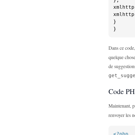
xmlhttp
xmlhttp
}

}
Dans ce code,
quelque chose 
de suggestion
get_sugg
Code PH
Maintenant, p
renvoyer les 
<?php