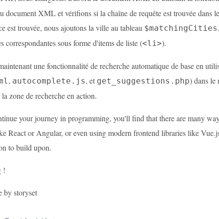
u document XML et vérifions si la chaîne de requête est trouvée dans le n
 est trouvée, nous ajoutons la ville au tableau
$matchingCities
s correspondantes sous forme d'items de liste (
).
<li>
maintenant une fonctionnalité de recherche automatique de base en utili
,
, et
) dans le
ml
autocomplete.js
get_suggestions.php
 la zone de recherche en action.
tinue your journey in programming, you'll find that there are many way
ke React or Angular, or even using modern frontend libraries like Vue.js
on to build upon.
 !
e by storyset