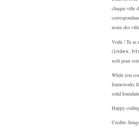
chaque ville d
correspondance
noms des ville
Voilà ! Tu as 
(
index.ht
web pour voir
While you con
frameworks li
solid foundati
Happy coding
Credits: Imag