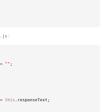
:
.js
= 
""
= 
this
.
responseText
;
