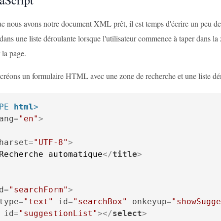
aScript
e nous avons notre document XML prêt, il est temps d'écrire un peu d
r dans une liste déroulante lorsque l'utilisateur commence à taper dans 
r la page.
 créons un formulaire HTML avec une zone de recherche et une liste dér
PE 
html
>
ang
=
"en"
>
harset
=
"UTF-8"
>
Recherche automatique
</
title
>
d
=
"searchForm"
>
type
=
"text"
id
=
"searchBox"
onkeyup
=
"showSugge
id
=
"suggestionList"
>
</
select
>