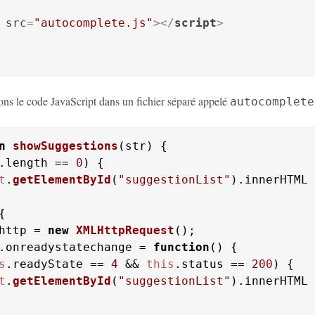
src
=
"autocomplete.js"
>
</
script
>
vons le code JavaScript dans un fichier séparé appelé
autocomplete
n
showSuggestions
(
str
.
length
 == 
0
t
.
getElementById
(
"suggestionList"
).
innerHTML
 
http = 
new
XMLHttpRequest
();

.
onreadystatechange
 = 
function
(
s
.
readyState
 == 
4
 && 
this
.
status
 == 
200
t
.
getElementById
(
"suggestionList"
).
innerHTML
 