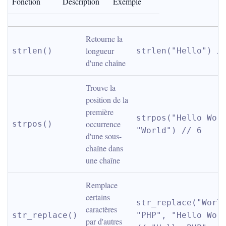
Fonction
Description
Exemple
Retourne la 
longueur 
strlen()
strlen("Hello") /
d'une chaîne
Trouve la 
position de la 
première 
strpos("Hello Worl
occurrence 
strpos()
"World") // 6
d'une sous-
chaîne dans 
une chaîne
Remplace 
certains 
str_replace("World
caractères 
str_replace()
"PHP", "Hello Worl
par d'autres 