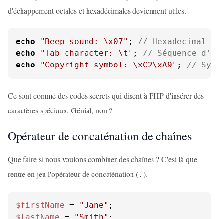
d'échappement octales et hexadécimales deviennent utiles.
echo
"Beep sound: \x07"
; 
// Hexadecimal
echo
"Tab character: \t"
; 
// Séquence d'é
echo
"Copyright symbol: \xC2\xA9"
; 
// Sym
Ce sont comme des codes secrets qui disent à PHP d'insérer des
caractères spéciaux. Génial, non ?
Opérateur de concaténation de chaînes
Que faire si nous voulons combiner des chaînes ? C'est là que
rentre en jeu l'opérateur de concaténation (
).
.
$firstName
 = 
"Jane"
$lastName
 = 
"Smith"