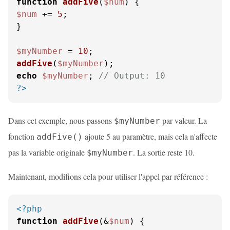
function
addFive
(
$num
) 
$num
 += 
5
;

}

$myNumber
 = 
10
addFive
(
$myNumber
echo
$myNumber
; 
// Output: 10
?>
Dans cet exemple, nous passons
par valeur. La
$myNumber
fonction
ajoute 5 au paramètre, mais cela n'affecte
addFive()
pas la variable originale
. La sortie reste 10.
$myNumber
Maintenant, modifions cela pour utiliser l'appel par référence :
<?php
function
addFive
(
&
$num
) 