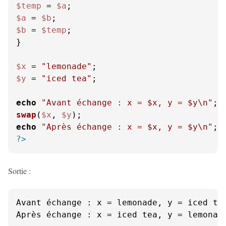
$temp
 = 
$a
$a
 = 
$b
$b
 = 
$temp
;

}

$x
 = 
"lemonade"
$y
 = 
"iced tea"
;

echo
"Avant échange : x = 
$x
, y = 
$y
\n"
swap
(
$x
, 
$y
echo
"Après échange : x = 
$x
, y = 
$y
\n"
?>
Sortie :
Avant échange : x = lemonade, y = iced tea
Après échange : x = iced tea, y = lemonad