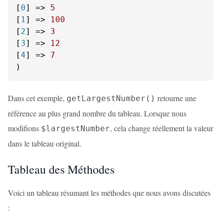
[
0
] => 
5
[
1
] => 
100
[
2
] => 
3
[
3
] => 
12
[
4
] => 
7
)
Dans cet exemple,
retourne une
getLargestNumber()
référence au plus grand nombre du tableau. Lorsque nous
modifions
, cela change réellement la valeur
$largestNumber
dans le tableau original.
Tableau des Méthodes
Voici un tableau résumant les méthodes que nous avons discutées
: