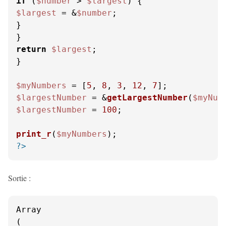
if
 (
$number
 > 
$largest
$largest
 = &
$number
;

}

return
$largest
;

}

$myNumbers
 = [
5
, 
8
, 
3
, 
12
, 
7
$largestNumber
 = &
getLargestNumber
(
$myNum
$largestNumber
 = 
100
;

print_r
(
$myNumbers
?>
Sortie :
Array

(
