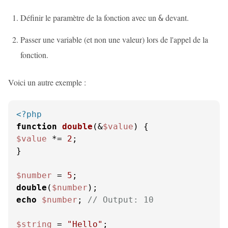
Définir le paramètre de la fonction avec un
devant.
&
Passer une variable (et non une valeur) lors de l'appel de la
fonction.
Voici un autre exemple :
<?php
function
double
(
&
$value
) 
$value
 *= 
2
;

}

$number
 = 
5
double
(
$number
echo
$number
; 
// Output: 10
$string
 = 
"Hello"