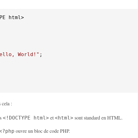
PE html>

ello, World!"
cela :
es
et
sont standard en HTML.
<!DOCTYPE html>
<html>
ouvre un bloc de code PHP.
<?php