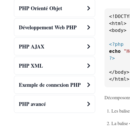
PHP Orienté Objet
<!DOCTY
<html>

Développement Web PHP
<body>

<?php
PHP AJAX
echo
"H
?>
PHP XML
</body>

</html>
Exemple de connexion PHP
Décomposons 
PHP avancé
Les balis
La balise