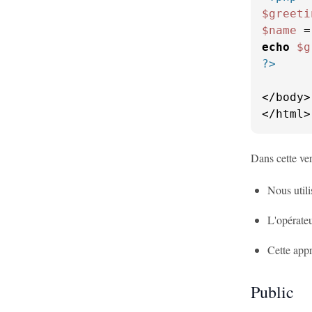
$greeti
$name
 =
echo
$g
?>
</body>

</html>
Dans cette ver
Nous utili
L'opérate
Cette appr
Public