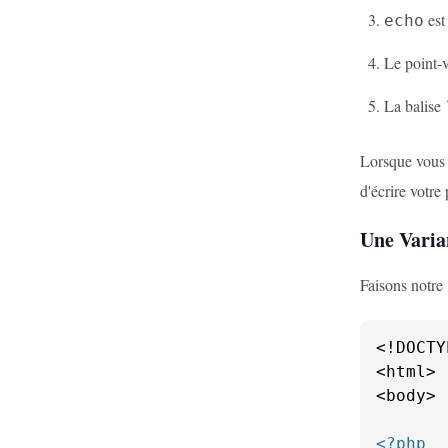
est
echo
Le point-v
La balise
Lorsque vous 
d'écrire votr
Une Varia
Faisons notre 
<!DOCTY
<html>

<body>

<?php