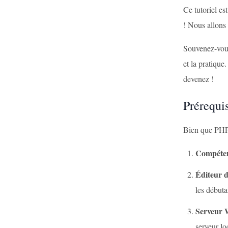
Ce tutoriel e
! Nous allons
Souvenez-vous
et la pratiqu
devenez !
Prérequi
Bien que PHP s
Compéten
Éditeur d
les débuta
Serveur 
serveur lo