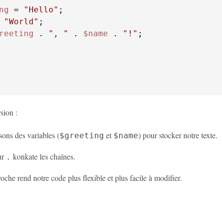
ng
 = 
"Hello"
 
"World"
reeting
 . 
", "
 . 
$name
 . 
"!"
sion :
sons des variables (
et
) pour stocker notre texte.
$greeting
$name
ur
konkate les chaînes.
.
oche rend notre code plus flexible et plus facile à modifier.