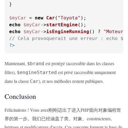
}

$myCar
 = 
new
Car
(
"Toyota"
echo
$myCar
->
startEngine
echo
$myCar
->
isEngineRunning
() ? 
"Moteur 
// Cela provoquerait une erreur : echo $m
?>
Maintenant,
est protégé (accessible dans les classes
$brand
filles),
est privé (accessible uniquement
$engineStarted
dans la classe
), et nos méthodes restent publiques.
Car
Conclusion
Félicitations ! Vous avez刚刚迈出了进入PHP面向对象编程世
界的第一步。我们已经涵盖了类、对象、constructeurs,
héritage et modificateurs d'accès. Ces concepts forment la base de