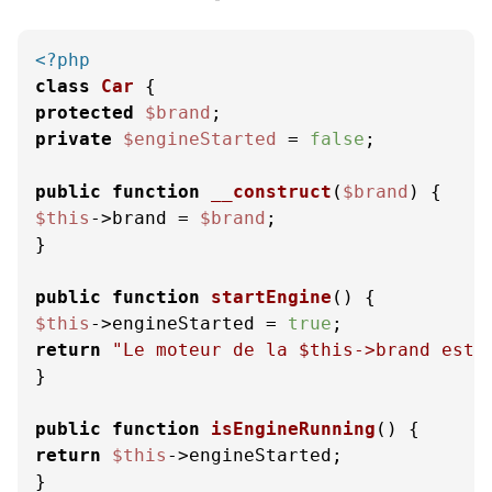
<?php
class
Car
protected
$brand
private
$engineStarted
 = 
false
;

public
function
__construct
(
$brand
) 
$this
->brand = 
$brand
;

}

public
function
startEngine
(
) 
$this
->engineStarted = 
true
return
"Le moteur de la 
$this
->brand est 
}

public
function
isEngineRunning
(
) 
return
$this
->engineStarted;

}
