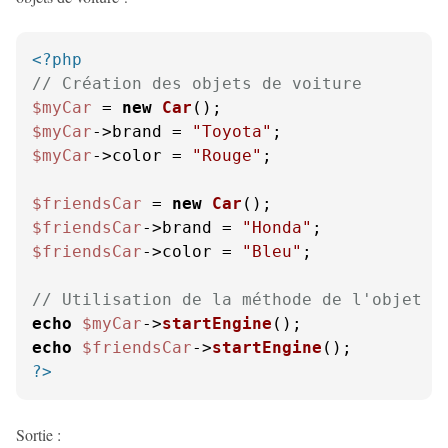
<?php
// Création des objets de voiture
$myCar
 = 
new
Car
$myCar
->brand = 
"Toyota"
$myCar
->color = 
"Rouge"
;

$friendsCar
 = 
new
Car
$friendsCar
->brand = 
"Honda"
$friendsCar
->color = 
"Bleu"
;

// Utilisation de la méthode de l'objet
echo
$myCar
->
startEngine
echo
$friendsCar
->
startEngine
?>
Sortie :