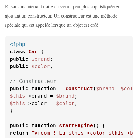
Faisons maintenant notre classe un peu plus sophistiquée en
ajoutant un constructeur. Un constructeur est une méthode
spéciale qui est appelée lorsque un objet est créé.
<?php
class
Car
public
$brand
public
$color
;

// Constructeur
public
function
__construct
(
$brand
, 
$colo
$this
->brand = 
$brand
$this
->color = 
$color
;

}

public
function
startEngine
(
) 
return
"Vroom ! La 
$this
->color 
$this
->br