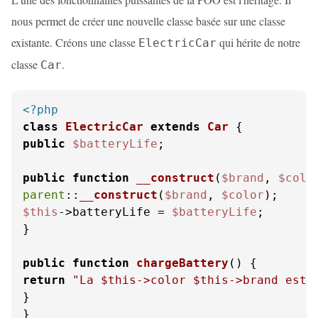
nous permet de créer une nouvelle classe basée sur une classe
existante. Créons une classe
qui hérite de notre
ElectricCar
classe
.
Car
<?php
class
ElectricCar
extends
Car
public
$batteryLife
;

public
function
__construct
(
$brand
, 
$colo
parent
::
__construct
(
$brand
, 
$color
$this
->batteryLife = 
$batteryLife
;

}

public
function
chargeBattery
(
) 
return
"La 
$this
->color 
$this
->brand est 
}

}
