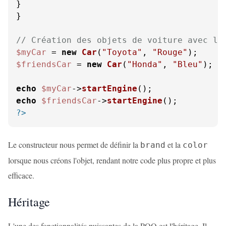
}

}

// Création des objets de voiture avec le
$myCar
 = 
new
Car
(
"Toyota"
, 
"Rouge"
$friendsCar
 = 
new
Car
(
"Honda"
, 
"Bleu"
);

echo
$myCar
->
startEngine
echo
$friendsCar
->
startEngine
?>
Le constructeur nous permet de définir la
et la
brand
color
lorsque nous créons l'objet, rendant notre code plus propre et plus
efficace.
Héritage
L'une des fonctionnalités puissantes de la POO est l'héritage. Il