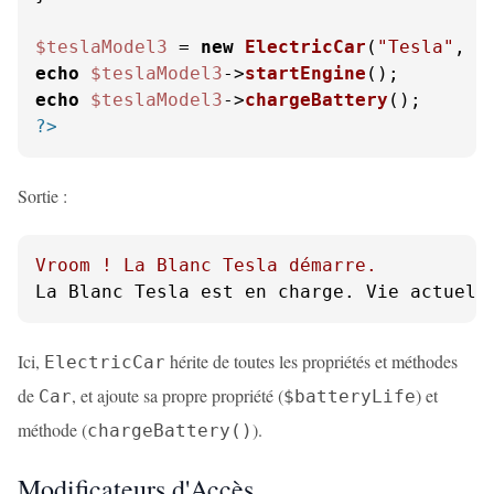
$teslaModel3
 = 
new
ElectricCar
(
"Tesla"
, 
"
echo
$teslaModel3
->
startEngine
echo
$teslaModel3
->
chargeBattery
?>
Sortie :
Vroom
!
La
Blanc
Tesla
démarre.
La Blanc Tesla est en charge. Vie actuell
Ici,
hérite de toutes les propriétés et méthodes
ElectricCar
de
, et ajoute sa propre propriété (
) et
Car
$batteryLife
méthode (
).
chargeBattery()
Modificateurs d'Accès