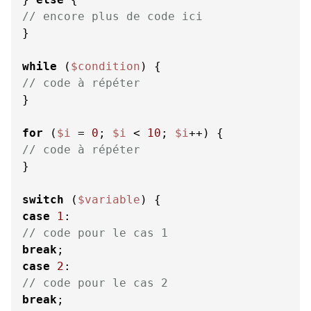
// encore plus de code ici
}

while
 (
$condition
// code à répéter
}

for
 (
$i
 = 
0
; 
$i
 < 
10
; 
$i
// code à répéter
}

switch
 (
$variable
case
1
// code pour le cas 1
break
case
2
// code pour le cas 2
break