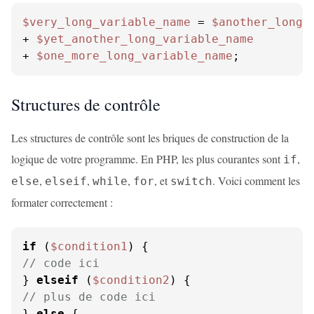
$very_long_variable_name
 = 
$another_long_
+ 
$yet_another_long_variable_name
+ 
$one_more_long_variable_name
;
Structures de contrôle
Les structures de contrôle sont les briques de construction de la
logique de votre programme. En PHP, les plus courantes sont
,
if
,
,
,
, et
. Voici comment les
else
elseif
while
for
switch
formater correctement :
if
 (
$condition1
// code ici
} 
elseif
 (
$condition2
// plus de code ici
} 
else