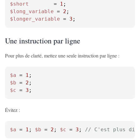
$short
        = 
1
$long_variable
 = 
2
$longer_variable
 = 
3
;
Une instruction par ligne
Pour plus de clarté, mettez une seule instruction par ligne :
$a
 = 
1
$b
 = 
2
$c
 = 
3
;
Évitez :
$a
 = 
1
; 
$b
 = 
2
; 
$c
 = 
3
; 
// C'est plus dif