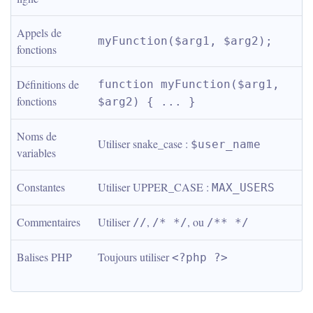
Appels de 
myFunction($arg1, $arg2);
fonctions
Définitions de 
function myFunction($arg1, 
fonctions
$arg2) { ... }
Noms de 
Utiliser snake_case : 
$user_name
variables
Constantes
Utiliser UPPER_CASE : 
MAX_USERS
Commentaires
Utiliser 
, 
, ou 
//
/* */
/** */
Balises PHP
Toujours utiliser 
<?php ?>