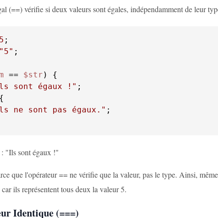
gal (==) vérifie si deux valeurs sont égales, indépendamment de leur typ
5
"5"
;

m
 == 
$str
ls sont égaux !"
;

ls ne sont pas égaux."
;

 : "Ils sont égaux !"
ce que l'opérateur == ne vérifie que la valeur, pas le type. Ainsi, même 
ar ils représentent tous deux la valeur 5.
ur Identique (===)