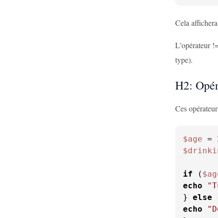
Cela afficher
L'opérateur !=
type).
H2: Opéra
Ces opérateur
$age
 = 
$drinki
if
 (
$ag
echo
"T
} 
else
echo
"D