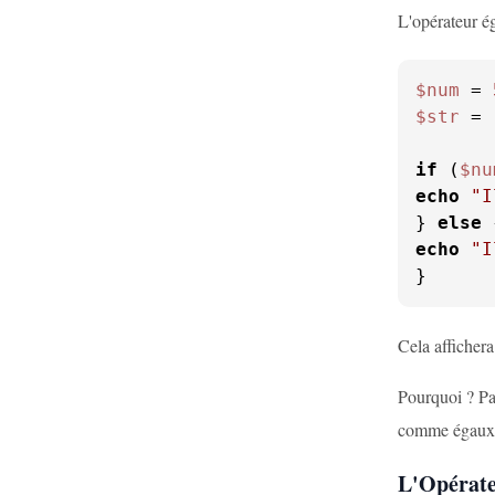
L'opérateur é
$num
 = 
$str
 = 
if
 (
$nu
echo
"I
} 
else
echo
"I
}
Cela affichera
Pourquoi ? Par
comme égaux c
L'Opérate