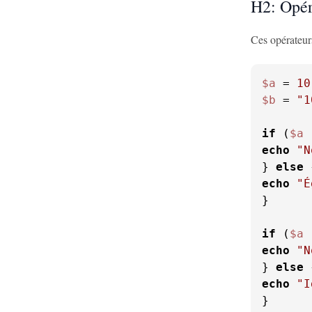
H2: Opér
Ces opérateurs
$a
 = 
10
$b
 = 
"1
if
 (
$a
 
echo
"N
} 
else
echo
"É
}

if
 (
$a
 
echo
"N
} 
else
echo
"I
}