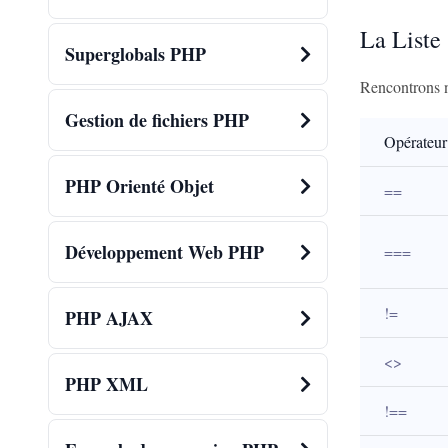
La Liste
Superglobals PHP
Rencontrons no
Gestion de fichiers PHP
Opérateur
PHP Orienté Objet
==
Développement Web PHP
===
!=
PHP AJAX
<>
PHP XML
!==