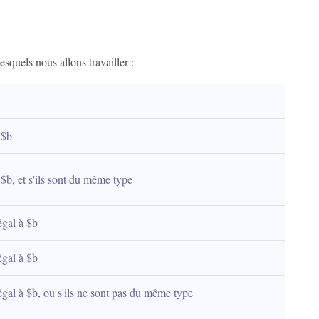
squels nous allons travailler :
 $b
à $b, et s'ils sont du même type
égal à $b
égal à $b
 égal à $b, ou s'ils ne sont pas du même type