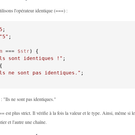
ilisons l'opérateur identique (===) :
5
"5"
;

m
 === 
$str
ls sont identiques !"
;

ls ne sont pas identiques."
;

 : "Ils ne sont pas identiques."
= est plus strict. Il vérifie à la fois la valeur et le type. Ainsi, même si 
tier et l'autre une chaîne.