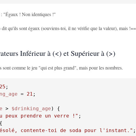
a : "Égaux ! Non identiques !"
 dit qu'ils sont égaux (souviens-toi, il ne vérifie que la valeur), mais !== 
teurs Inférieur à (<) et Supérieur à (>)
s sont comme le jeu "qui est plus grand", mais pour les nombres.
25
ng_age
 = 
21
;

e
 > 
$drinking_age
u peux prendre un verre !"
;

ésolé, contente-toi de soda pour l'instant."
;
