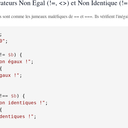
ateurs Non Égal (!=, <>) et Non Identique (!
 sont comme les jumeaux maléfiques de == et ===. Ils vérifient l'inégalit
0"
;

!= 
$b
on égaux !"
;

gaux !"
;

!== 
$b
on identiques !"
;

dentiques !"
;
