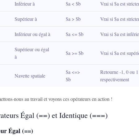
Inférieur à
$a < $b
Vrai si $a est strict
Supérieur à
$a > $b
Vrai si $a est stric
Inférieur ou égal à
$a <= $b
Vrai si $a est inféri
Supérieur ou égal 
$a >= $b
Vrai si $a est supér
à
$a <=> 
Retourne -1, 0 ou 1 
Navette spatiale
$b
respectivement
ttons-nous au travail et voyons ces opérateurs en action !
ateurs Égal (==) et Identique (===)
ur Égal (==)