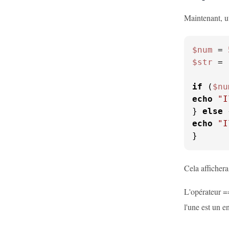
Maintenant, ut
$num
 = 
$str
 = 
if
 (
$nu
echo
"I
} 
else
echo
"I
}
Cela affichera
L'opérateur ==
l'une est un en