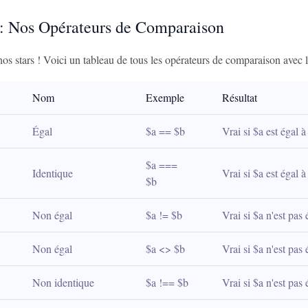
 : Nos Opérateurs de Comparaison
s stars ! Voici un tableau de tous les opérateurs de comparaison avec le
Nom
Exemple
Résultat
Égal
$a == $b
Vrai si $a est égal à
$a === 
Identique
Vrai si $a est égal 
$b
Non égal
$a != $b
Vrai si $a n'est pas 
Non égal
$a <> $b
Vrai si $a n'est pas 
Non identique
$a !== $b
Vrai si $a n'est pas