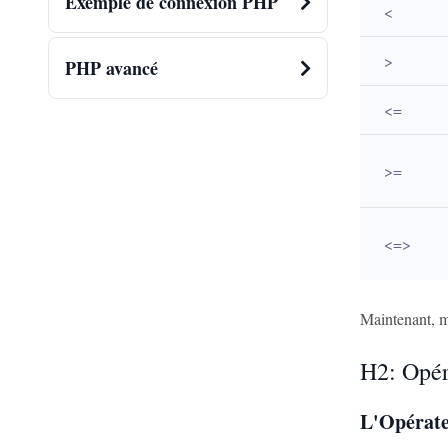
Exemple de connexion PHP
<
>
PHP avancé
<=
>=
<=>
Maintenant, me
H2: Opér
L'Opérate