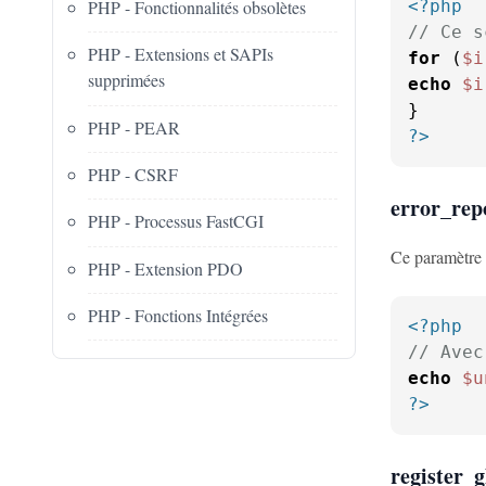
PHP - Fonctionnalités obsolètes
<?php
// Ce s
PHP - Extensions et SAPIs
for
 (
$i
supprimées
echo
$i
PHP - PEAR
?>
PHP - CSRF
error_re
PHP - Processus FastCGI
Ce paramètre 
PHP - Extension PDO
PHP - Fonctions Intégrées
<?php
// Avec
echo
$u
?>
register_g