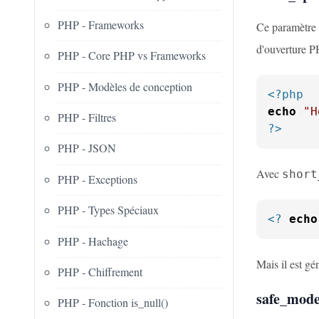
PHP - Frameworks
Ce paramètre 
d'ouverture P
PHP - Core PHP vs Frameworks
PHP - Modèles de conception
<?php
echo
"H
PHP - Filtres
?>
PHP - JSON
Avec
short
PHP - Exceptions
PHP - Types Spéciaux
<?
echo
PHP - Hachage
Mais il est g
PHP - Chiffrement
safe_mode
PHP - Fonction is_null()