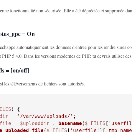
ienne fonctionnalité non sécurisée. Elle a été dépréciée et supprimée da
otes_gpc = On
échappe automatiquement les données d'entrée pour les rendre sûres cont
 PHP 5.4.0. Dans les versions modernes de PHP, tu devrais utiliser des 
ds = [on/off]
si les téléversements de fichiers sont autorisés.
ILES
dir
 = 
'/var/www/uploads/'
file
 = 
$uploaddir
 . 
basename
(
$_FILES
[
'userfil
e_uploaded_file
(
$_FILES
[
'userfile'
][
'tmp_name