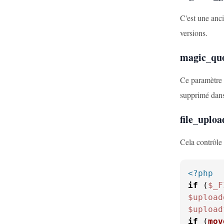
C'est une anc
versions.
magic_qu
Ce paramètre 
supprimé dans
file_uploa
Cela contrôle 
<?php
if
 (
$_F
$upload
$upload
if
 (
mov