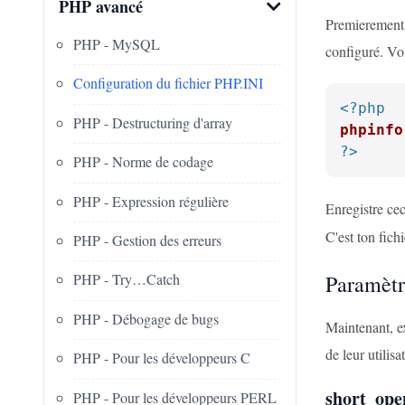
PHP avancé
Premierement, 
PHP - MySQL
configuré. Voi
Configuration du fichier PHP.INI
<?php
PHP - Destructuring d'array
phpinfo
?>
PHP - Norme de codage
PHP - Expression régulière
Enregistre ce
C'est ton fich
PHP - Gestion des erreurs
Paramètr
PHP - Try…Catch
PHP - Débogage de bugs
Maintenant, e
de leur utilisa
PHP - Pour les développeurs C
short_ope
PHP - Pour les développeurs PERL