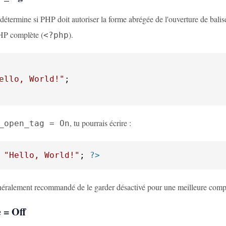
détermine si PHP doit autoriser la forme abrégée de l'ouverture de bali
HP complète (
).
<?php
ello, World!"
, tu pourrais écrire :
_open_tag = On
"Hello, World!"
; 
?>
énéralement recommandé de le garder désactivé pour une meilleure compat
 = Off