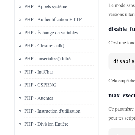
Le mode sans 
PHP - Appels système
versions ultér
PHP - Authentification HTTP
disable_fu
PHP - Échange de variables
C'est une fonc
PHP - Closure::call()
PHP - unserialize() filtré
disable
PHP - IntlChar
Cela empêcher
PHP - CSPRNG
max_execu
PHP - Attentes
Ce paramètre 
PHP - Instruction d'utilisation
pour tes script
PHP - Division Entière