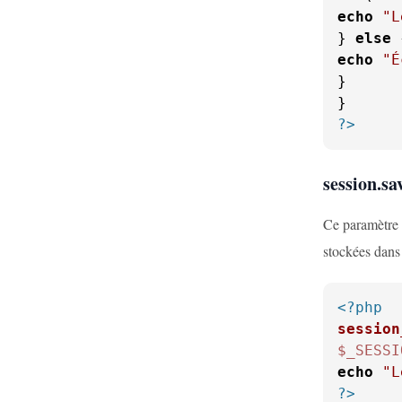
echo
"L
} 
else
echo
"É
}

?>
session.sa
Ce paramètre d
stockées dans 
<?php
session
$_SESSI
echo
"L
?>