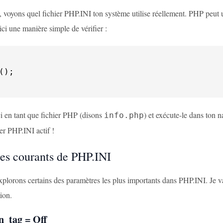
voyons quel fichier PHP.INI ton système utilise réellement. PHP peut uti
ci une manière simple de vérifier :
ci en tant que fichier PHP (disons
) et exécute-le dans ton 
info.php
ier PHP.INI actif !
es courants de PHP.INI
xplorons certains des paramètres les plus importants dans PHP.INI. Je v
tion.
n_tag = Off