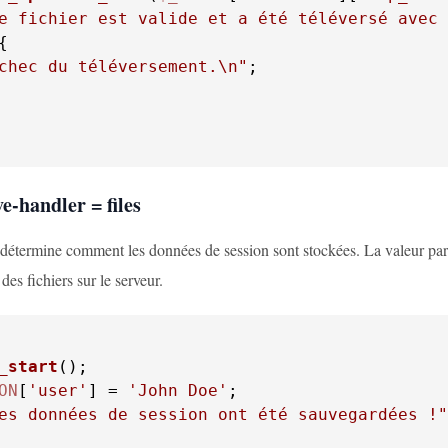
e fichier est valide et a été téléversé avec 
chec du téléversement.\n"
;

ve-handler = files
étermine comment les données de session sont stockées. La valeur par déf
des fichiers sur le serveur.
_start
ON
[
'user'
] = 
'John Doe'
es données de session ont été sauvegardées !"