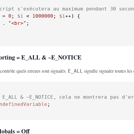
cript s'exécutera au maximum pendant 30 secon
 = 
0
; 
$i
 < 
1000000
; 
$i
 . 
"<br>"
;

porting = E_ALL & ~E_NOTICE
contrôle quels erreurs sont signalés.
signifie signaler toutes les 
E_ALL
 E_ALL & ~E_NOTICE, cela ne montrera pas d'er
ndefinedVariable
lobals = Off