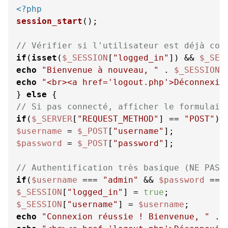
<?php
session_start
();

// Vérifier si l'utilisateur est déjà con
if
(
isset
(
$_SESSION
[
"logged_in"
]) && 
$_SES
echo
"Bienvenue à nouveau, "
 . 
$_SESSION
[
echo
"<br><a href='logout.php'>Déconnexio
} 
else
// Si pas connecté, afficher le formulair
if
(
$_SERVER
[
"REQUEST_METHOD"
] == 
"POST"
$username
 = 
$_POST
[
"username"
$password
 = 
$_POST
[
"password"
];

// Authentification très basique (NE PAS 
if
(
$username
 === 
"admin"
 && 
$password
 ===
$_SESSION
[
"logged_in"
] = 
true
$_SESSION
[
"username"
] = 
$username
echo
"Connexion réussie ! Bienvenue, "
 . 