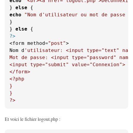
echo
"<br><a href='logout.php'>Déconnexio
} 
else
echo
"Nom d'utilisateur ou mot de passe i
}

} 
else
?>
<form method=
"post"
>

Nom d
'utilisateur: <input type="text" name
Mot de passe: <input type="password" name=
<input type="submit" value="Connexion">

</form>

<?php

}

}

?>
Et voici le fichier logout.php :