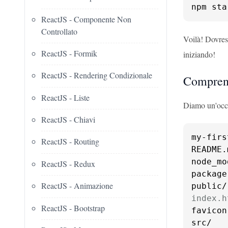
npm sta
ReactJS - Componente Non
Controllato
Voilà! Dovres
ReactJS - Formik
iniziando!
ReactJS - Rendering Condizionale
Comprend
ReactJS - Liste
Diamo un'occh
ReactJS - Chiavi
my-firs
ReactJS - Routing
README.m
node_mo
ReactJS - Redux
package
ReactJS - Animazione
index.h
ReactJS - Bootstrap
favicon
src/
