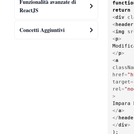
Funzionalità avanzate di
functio
ReactJS
return
<
div
cl
<
header
Concetti Aggiuntivi
<
img
sr
<
p
>
Modific
</
p
>
<
a
classNa
href
=
"h
target
=
rel
=
"no
>
</
a
>
</
heade
</
div
>
);
