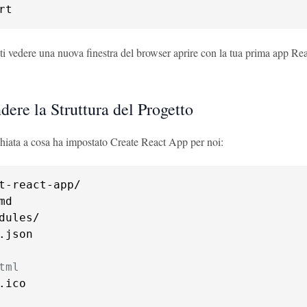
rt
ti vedere una nuova finestra del browser aprire con la tua prima app Re
ere la Struttura del Progetto
iata a cosa ha impostato Create React App per noi:
t-react-app/

d

dules/

.json

tml
.ico
