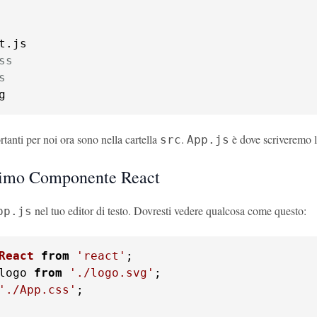
ss
s
g
ortanti per noi ora sono nella cartella
.
è dove scriveremo l
src
App.js
rimo Componente React
nel tuo editor di testo. Dovresti vedere qualcosa come questo:
pp.js
React
from
'react'
logo 
from
'./logo.svg'
'./App.css'
;
