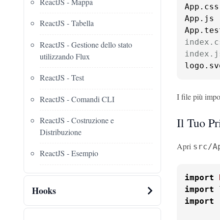
ReactJS - Mappa
App.css

App.js

ReactJS - Tabella
index.c
ReactJS - Gestione dello stato
index.j
utilizzando Flux
logo.sv
ReactJS - Test
I file più imp
ReactJS - Comandi CLI
ReactJS - Costruzione e
Il Tuo P
Distribuzione
Apri
src/A
ReactJS - Esempio
import
Hooks
import
 
import