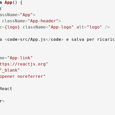
n
App
(
assName
=
"App"
>
className
=
"App-header"
>
c
=
{logo}
className
=
"App-logo"
alt
=
"logo"
 />
a 
<
code
>
src/App.js
</
code
>
me
=
"App-link"
ttps://reactjs.org"
"_blank"
opener noreferrer"
r
>