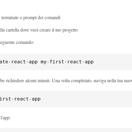
uo terminale o prompt dei comandi
la cartella dove vuoi creare il tuo progetto
 seguente comando:
ate-react-app my-first-react-app
e richiedere alcuni minuti. Una volta completato, naviga nella tua nuova
irst-react-app
l'app: