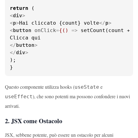
return
<
div
>
<
p
>
Hai cliccato {count} volte
</
p
>
<
button
onClick
=
{()
 =>
 setCount(count + 1)
</
button
>
</
div
>
);

}
Questo componente utilizza hooks (
e
useState
), che sono potenti ma possono confondere i nuovi
useEffect
arrivati.
2. JSX come Ostacolo
JSX, sebbene potente, può essere un ostacolo per alcuni