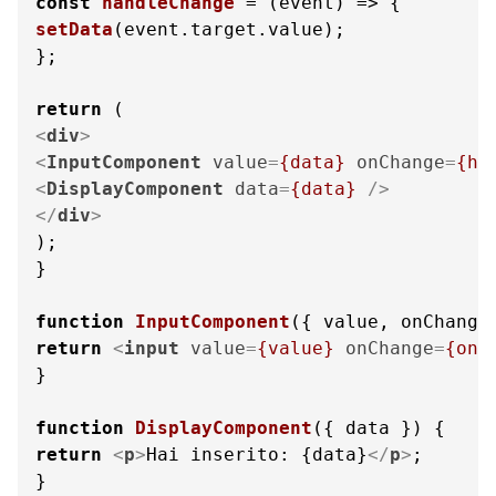
const
handleChange
 = (
event
setData
(event.
target
.
value
);

};

return
<
div
>
<
InputComponent
value
=
{data}
onChange
=
{ha
<
DisplayComponent
data
=
{data}
 />
</
div
>
);

}

function
InputComponent
(
{ value, onChange
return
<
input
value
=
{value}
onChange
=
{onC
}

function
DisplayComponent
(
{ data }
return
<
p
>
Hai inserito: {data}
</
p
>
;

}