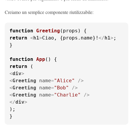
Creiamo un semplice componente riutilizzabile:
function
Greeting
(
props
return
<
h1
>
Ciao, {props.name}!
</
h1
>
;

}

function
App
(
return
<
div
>
<
Greeting
name
=
"Alice"
 />
<
Greeting
name
=
"Bob"
 />
<
Greeting
name
=
"Charlie"
 />
</
div
>
);

}