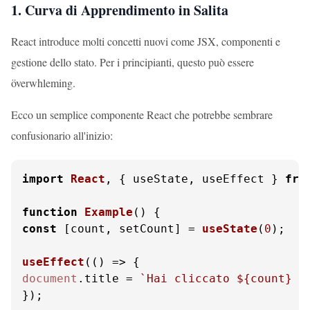
1. Curva di Apprendimento in Salita
React introduce molti concetti nuovi come JSX, componenti e
gestione dello stato. Per i principianti, questo può essere
överwhleming.
Ecco un semplice componente React che potrebbe sembrare
confusionario all'inizio:
import
React
, { useState, useEffect } 
fro
function
Example
(
const
 [count, setCount] = 
useState
(
0
);

useEffect
(
() =>
document
.
title
 = 
`Hai cliccato 
${count}
 v
});
