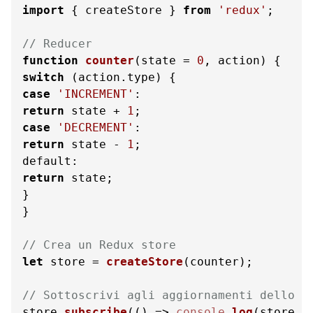
import
 { createStore } 
from
'redux'
;

// Reducer
function
counter
(
state = 
0
, action
switch
 (action.
type
case
'INCREMENT'
return
 state + 
1
case
'DECREMENT'
return
 state - 
1
default
return
 state;

}

}

// Crea un Redux store
let
 store = 
createStore
(counter);

// Sottoscrivi agli aggiornamenti dello s
store.
subscribe
(
() =>
console
.
log
(store.
g