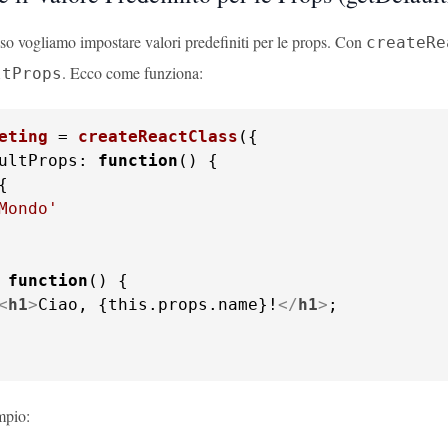
sso vogliamo impostare valori predefiniti per le props. Con
createRe
. Ecco come funziona:
ltProps
eting
 = 
createReactClass
ultProps
: 
function
(
Mondo'
 
function
(
<
h1
>
Ciao, {this.props.name}!
</
h1
>
;

mpio: