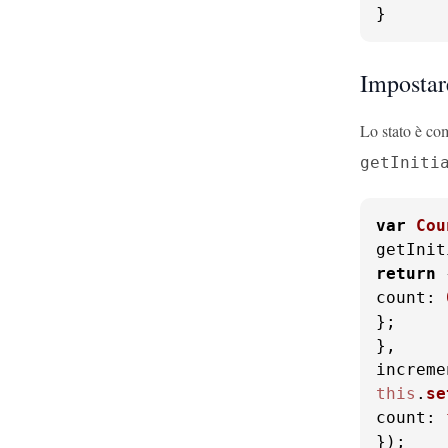
}
Impostare
Lo stato è co
getIniti
var
Cou
getInit
return
count
: 
};

increme
this
.
se
count
: 
});
