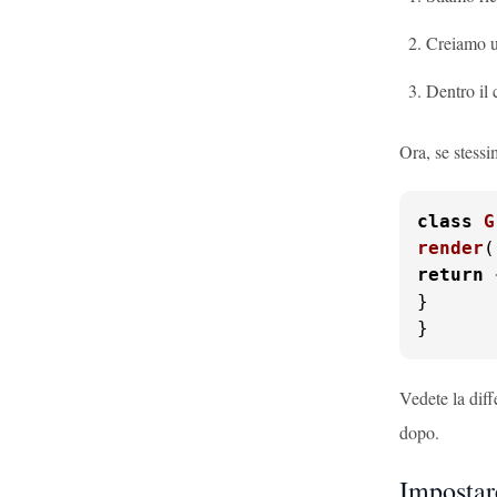
Creiamo 
Dentro il
Ora, se stess
class
G
render
(
return
}

}
Vedete la dif
dopo.
Impostare