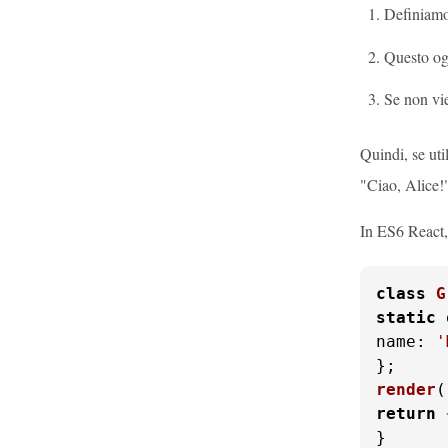
Definiam
Questo ogg
Se non vi
Quindi, se ut
"Ciao, Alice!
In ES6 React, 
class
G
static
name
: 
'
render
(
return
}
