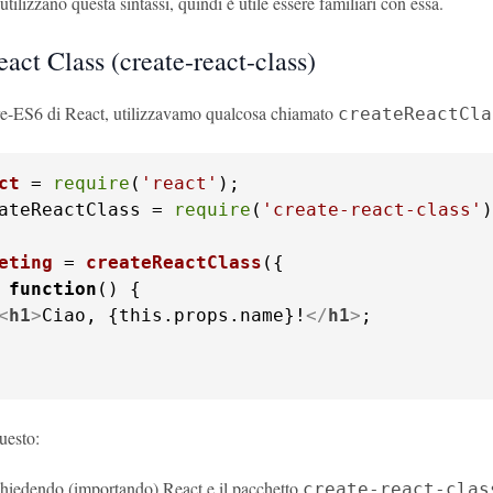
tilizzano questa sintassi, quindi è utile essere familiari con essa.
act Class (create-react-class)
e-ES6 di React, utilizzavamo qualcosa chiamato
createReactCla
ct
 = 
require
(
'react'
ateReactClass = 
require
(
'create-react-class'
)
eting
 = 
createReactClass
 
function
(
<
h1
>
Ciao, {this.props.name}!
</
h1
>
;

uesto:
chiedendo (importando) React e il pacchetto
create-react-clas