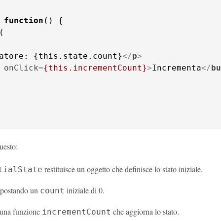
 
function
(
atore: {this.state.count}
</
p
>
onClick
=
{this.incrementCount}
>
Incrementa
</
bu
uesto:
restituisce un oggetto che definisce lo stato iniziale.
tialState
mpostando un
iniziale di 0.
count
una funzione
che aggiorna lo stato.
incrementCount