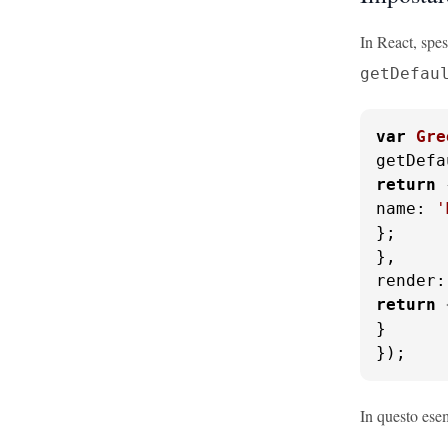
In React, spe
getDefau
var
Gre
getDefa
return
name
: 
'
};

render
:
return
}

});
In questo ese