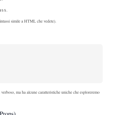
.
ass
sintassi simile a HTML che vedete).
 verboso, ma ha alcune caratteristiche uniche che esploreremo
tProps)