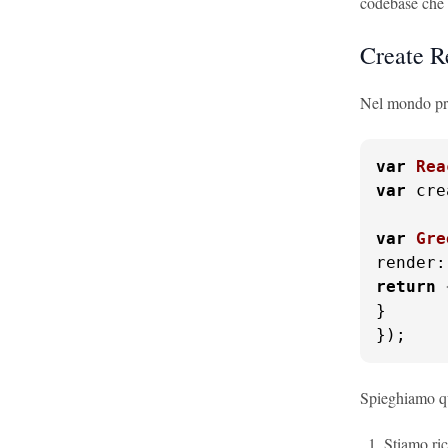
codebase che u
Create Re
Nel mondo pr
var
Rea
var
 cre
var
Gre
render
:
return
}

});
Spieghiamo q
Stiamo ri