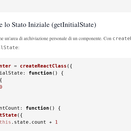
 lo Stato Iniziale (getInitialState)
me un'area di archiviazione personale di un componente. Con
create
:
alState
nter
 = 
createReactClass
ialState
: 
function
(
0
ntCount
: 
function
(
tState
this
.
state
.
count
 + 
1