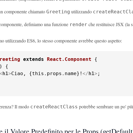
un componente chiamato
utilizzando
Greeting
createReactCl
 componente, definiamo una funzione
che restituisce JSX (la 
render
imo utilizzando ES6, lo stesso componente avrebbe questo aspetto:
reeting
extends
React.Component
<
h1
>
Ciao, {this.props.name}!
</
h1
>
;

ferenza? Il modo
potrebbe sembrare un po' più
createReactClass
 il Valore Predefinito per le Props (getDefaul