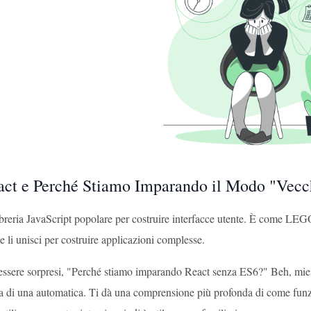
act e Perché Stiamo Imparando il Modo "Vecc
breria JavaScript popolare per costruire interfacce utente. È come LEGO p
 li unisci per costruire applicazioni complesse.
 essere sorpresi, "Perché stiamo imparando React senza ES6?" Beh, miei
 di una automatica. Ti dà una comprensione più profonda di come funzion