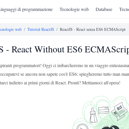
inguaggi di programmazione
Tecnologie web
Database
Tecno
cnologie web
/
Tutorial ReactJS
/
ReactJS - React senza ES6 ECMAScript
S - React Without ES6 ECMAScri
 aspiranti programmatori! Oggi ci imbarcheremo in un viaggio entusiasm
ccupatevi se ancora non sapete cos'è ES6; spiegheremo tutto man man
arci indietro ai primi giorni di React. Pronti? Mettiamoci all'opera!