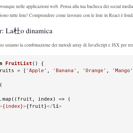
ovunque nelle applicazioni web. Pensa alla tua bacheca dei social media
ono tutte liste! Comprendere come lavorare con le liste in React è fond
or: La杜o dinamica
sso usiamo la combinazione dei metodi array di JavaScript e JSX per ren
n
FruitList
(
ruits = [
'Apple'
, 
'Banana'
, 
'Orange'
, 
'Mango'
=
{index}
>
{fruit}
</
li
>