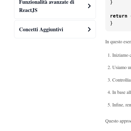
Funzionalità avanzate di
}

ReactJS
return
}
Concetti Aggiuntivi
In questo ese
Iniziamo 
Usiamo u
Controllia
In base al
Infine, r
Questo approcc