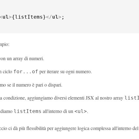
<
ul
>
{listItems}
</
ul
>
;

mpio:
con un array di numeri.
n ciclo
per iterare su ogni numero.
for...of
mo se il numero è pari o dispari.
la condizione, aggiungiamo diversi elementi JSX al nostro array
list
endiamo
all'interno di un
.
listItems
<ul>
io ci dà più flessibilità per aggiungere logica complessa all'interno del 