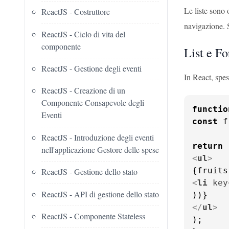
Le liste sono 
ReactJS - Costruttore
navigazione. S
ReactJS - Ciclo di vita del
componente
List e F
ReactJS - Gestione degli eventi
In React, spe
ReactJS - Creazione di un
Componente Consapevole degli
functio
Eventi
const
 f
ReactJS - Introduzione degli eventi
return
nell'applicazione Gestore delle spese
<
ul
>
ReactJS - Gestione dello stato
<
li
key
ReactJS - API di gestione dello stato
</
ul
>
ReactJS - Componente Stateless
);
