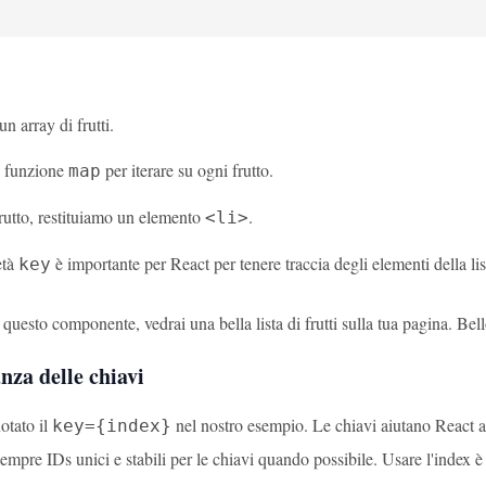
 array di frutti.
 funzione
per iterare su ogni frutto.
map
rutto, restituiamo un elemento
.
<li>
età
è importante per React per tenere traccia degli elementi della lis
key
uesto componente, vedrai una bella lista di frutti sulla tua pagina. Bell
nza delle chiavi
notato il
nel nostro esempio. Le chiavi aiutano React a i
key={index}
empre IDs unici e stabili per le chiavi quando possibile. Usare l'index è 