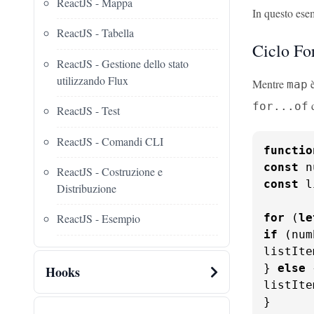
ReactJS - Mappa
In questo ese
ReactJS - Tabella
Ciclo Fo
ReactJS - Gestione dello stato
utilizzando Flux
Mentre
è
map
d
for...of
ReactJS - Test
ReactJS - Comandi CLI
functio
const
 n
ReactJS - Costruzione e
const
 l
Distribuzione
for
 (
le
ReactJS - Esempio
if
 (num
listIte
} 
else
 
Hooks
listIte
}
