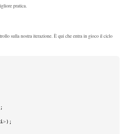
gliore pratica.
llo sulla nostra iterazione. È qui che entra in gioco il ciclo
;

i
>
);
