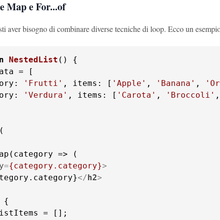
 Map e For...of
esti aver bisogno di combinare diverse tecniche di loop. Ecco un esempi
n
NestedList
(
ata = [

ory
: 
'Frutti'
, 
items
: [
'Apple'
, 
'Banana'
, 
'Or
ory
: 
'Verdura'
, 
items
: [
'Carota'
, 
'Broccoli'
,
y
=
{category.category}
>
tegory.category}
</
h2
>
{

istItems = [];
