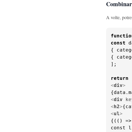
Combinare
A volte, potr
functio
const
 d
{ 
categ
{ 
categ
];

return
<
div
>
<
div
ke
<
h2
>
{ca
<
ul
>
{(() => 
const l