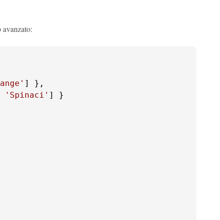
o avanzato:
ange'
] },

 
'Spinaci'
] }
