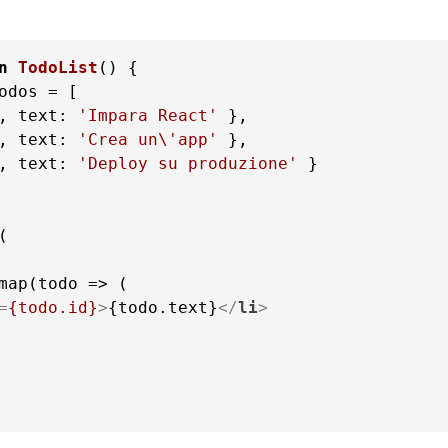
n
TodoList
(
odos = [

, 
text
: 
'Impara React'
 },

, 
text
: 
'Crea un\'app'
 },

, 
text
: 
'Deploy su produzione'
 }

=
{todo.id}
>
{todo.text}
</
li
>