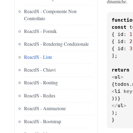
dinamiche.
ReactJS - Componente Non
Controllato
functio
const
 t
ReactJS - Formik
{ 
id
: 
1
{ 
id
: 
2
ReactJS - Rendering Condizionale
{ 
id
: 
3
];

ReactJS - Liste
ReactJS - Chiavi
return
<
ul
>
ReactJS - Routing
<
li
key
ReactJS - Redux
</
ul
>
ReactJS - Animazione
);

}
ReactJS - Bootstrap