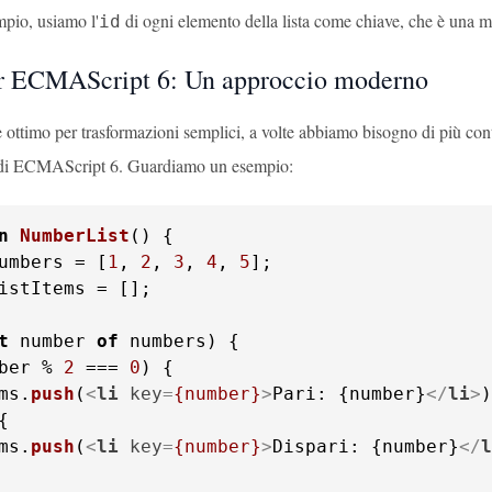
mpio, usiamo l'
di ogni elemento della lista come chiave, che è una mi
id
r ECMAScript 6: Un approccio moderno
 ottimo per trasformazioni semplici, a volte abbiamo bisogno di più contro
i ECMAScript 6. Guardiamo un esempio:
n
NumberList
(
umbers = [
1
, 
2
, 
3
, 
4
, 
5
istItems = [];

t
 number 
of
ber % 
2
 === 
0
) {

ms.
push
(
<
li
key
=
{number}
>
Pari: {number}
</
li
>
)
{

ms.
push
(
<
li
key
=
{number}
>
Dispari: {number}
</
l