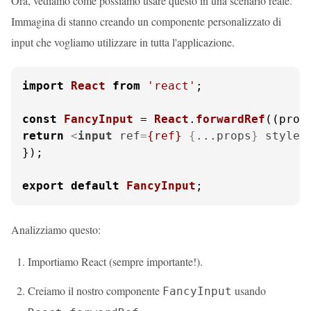
Ora, vediamo come possiamo usare questo in una scenario reale.
Immagina di stanno creando un componente personalizzato di
input che vogliamo utilizzare in tutta l'applicazione.
import
React
from
'react'
;

const
FancyInput
 = 
React
.
forwardRef
(
(
prop
return
<
input
ref
=
{ref}
 {
...props
} 
style
=
});

export
default
FancyInput
;
Analizziamo questo:
Importiamo React (sempre importante!).
Creiamo il nostro componente
usando
FancyInput