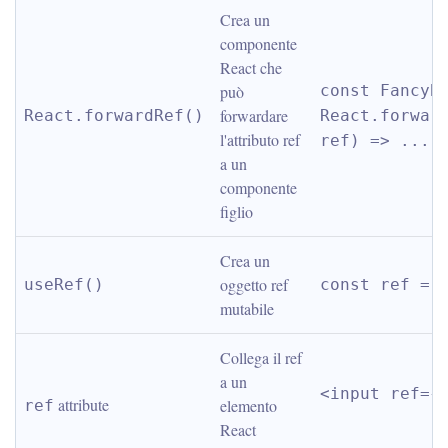
Crea un 
componente 
React che 
può 
const FancyBu
forwardare 
React.forwardRef()
React.forward
l'attributo ref 
ref) => ...)
a un 
componente 
figlio
Crea un 
oggetto ref 
useRef()
const ref = 
mutabile
Collega il ref 
a un 
<input ref={
 attribute
elemento 
ref
React