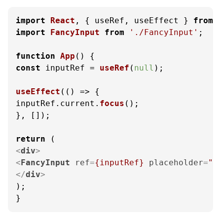
import
React
, { useRef, useEffect } 
from
import
FancyInput
from
'./FancyInput'
;

function
App
(
const
 inputRef = 
useRef
(
null
);

useEffect
(
() =>
 {

inputRef.
current
.
focus
();

}, []);

return
<
div
>
<
FancyInput
ref
=
{inputRef}
placeholder
=
"S
</
div
>
);

}