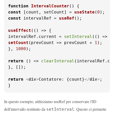
function
IntervalCounter
(
const
 [count, setCount] = 
useState
(
0
const
 intervalRef = 
useRef
();

useEffect
(
() =>
 {

intervalRef.
current
 = 
setInterval
(
() =>
setCount
(
prevCount
 =>
 prevCount + 
1
);

}, 
1000
);

return
() =>
clearInterval
(intervalRef.
cu
}, []);

return
<
div
>
Contatore: {count}
</
div
>
;

}
In questo esempio, utilizziamo useRef per conservare l'ID
dell'intervallo restituito da
. Questo ci permette
setInterval