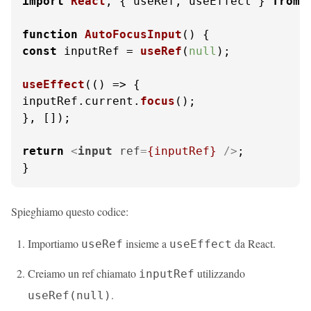
import
React
, { useRef, useEffect } 
from
function
AutoFocusInput
(
const
 inputRef = 
useRef
(
null
);

useEffect
(
() =>
 {

inputRef.
current
.
focus
();

}, []);

return
<
input
ref
=
{inputRef}
 />
;

}
Spieghiamo questo codice:
Importiamo
insieme a
da React.
useRef
useEffect
Creiamo un ref chiamato
utilizzando
inputRef
.
useRef(null)