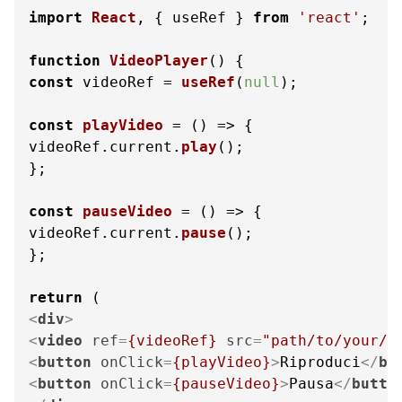
import
React
, { useRef } 
from
'react'
;

function
VideoPlayer
(
const
 videoRef = 
useRef
(
null
);

const
playVideo
 = (
) => {

videoRef.
current
.
play
();

};

const
pauseVideo
 = (
) => {

videoRef.
current
.
pause
();

};

return
<
div
>
<
video
ref
=
{videoRef}
src
=
"path/to/your/v
<
button
onClick
=
{playVideo}
>
Riproduci
</
bu
<
button
onClick
=
{pauseVideo}
>
Pausa
</
butto