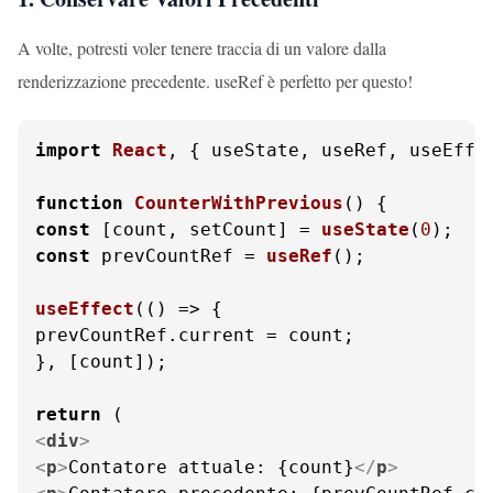
A volte, potresti voler tenere traccia di un valore dalla
renderizzazione precedente. useRef è perfetto per questo!
import
React
, { useState, useRef, useEffe
function
CounterWithPrevious
(
const
 [count, setCount] = 
useState
(
0
const
 prevCountRef = 
useRef
();

useEffect
(
() =>
 {

prevCountRef.
current
 = count;

}, [count]);

return
<
div
>
<
p
>
Contatore attuale: {count}
</
p
>