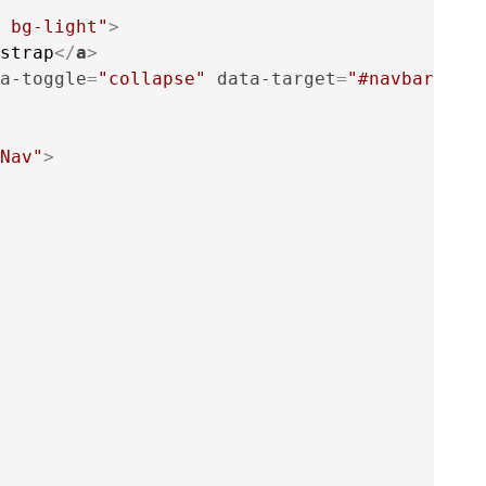
 bg-light"
>
strap
</
a
>
a-toggle
=
"collapse"
data-target
=
"#navbarNav"
Nav"
>