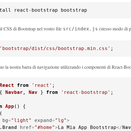
tall react-bootstrap bootstrap
il CSS di Bootstrap nel vostro file
(stesso modo di p
src/index.js
'bootstrap/dist/css/bootstrap.min.css'
;
mo la nostra barra di navigazione utilizzando i componenti di React-Boo
React
from
'react'
{ 
Navbar
, 
Nav
 } 
from
'react-bootstrap'
;

n
App
(
bg
=
"light"
expand
=
"lg"
>
.Brand
href
=
"#home"
>
La Mia App Bootstrap
</
Nav