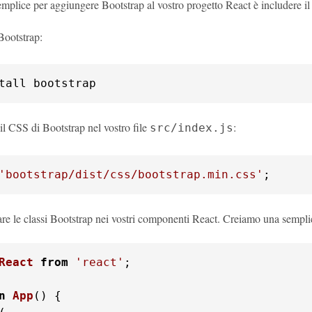
emplice per aggiungere Bootstrap al vostro progetto React è includere i
 Bootstrap:
tall bootstrap
il CSS di Bootstrap nel vostro file
:
src/index.js
'bootstrap/dist/css/bootstrap.min.css'
;
are le classi Bootstrap nei vostri componenti React. Creiamo una sempl
React
from
'react'
;

n
App
(