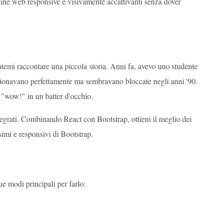
gine web responsive e visivamente accattivanti senza dover
temi raccontare una piccola storia. Anni fa, avevo uno studente
nzionavano perfettamente ma sembravano bloccate negli anni '90.
 "wow!" in un batter d'occhio.
ntegrati. Combinando React con Bootstrap, ottieni il meglio dei
simi e responsivi di Bootstrap.
e modi principali per farlo: