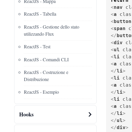
return
ReactJS - Mappa
<
nav
cl
ReactJS - Tabella
<
a
clas
<
button
ReactJS - Gestione dello stato
<
span
c
utilizzando Flux
</
butto
<
div
cl
ReactJS - Test
<
ul
cla
<
li
cla
ReactJS - Comandi CLI
<
a
clas
</
li
>
ReactJS - Costruzione e
<
li
cla
Distribuzione
<
a
clas
ReactJS - Esempio
</
li
>
<
li
cla
<
a
clas
Hooks
</
li
>
</
ul
>
</
div
>