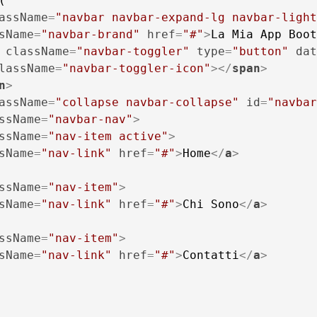
assName
=
"navbar navbar-expand-lg navbar-light
sName
=
"navbar-brand"
href
=
"#"
>
La Mia App Boot
className
=
"navbar-toggler"
type
=
"button"
dat
lassName
=
"navbar-toggler-icon"
>
</
span
>
n
>
assName
=
"collapse navbar-collapse"
id
=
"navbar
ssName
=
"navbar-nav"
>
ssName
=
"nav-item active"
>
sName
=
"nav-link"
href
=
"#"
>
Home
</
a
>
ssName
=
"nav-item"
>
sName
=
"nav-link"
href
=
"#"
>
Chi Sono
</
a
>
ssName
=
"nav-item"
>
sName
=
"nav-link"
href
=
"#"
>
Contatti
</
a
>