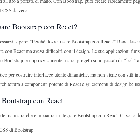
ti all'uso a portata di mano. Con Bootstrap, puoi creare rapidamente pa
 il CSS da zero.
sare Bootstrap con React?
ressarvi sapere: "Perché dovrei usare Bootstrap con React?" Bene, lascia
ante con React ma aveva difficoltà con il design. Le sue applicazioni fu
to Bootstrap, e improvvisamente, i suoi progetti sono passati da "boh" a
tico per costruire interfacce utente dinamiche, ma non viene con stili i
rchitettura a componenti potente di React e gli elementi di design bellis
e Bootstrap con React
 le mani sporche e iniziamo a integrare Bootstrap con React. Ci sono du
CSS di Bootstrap