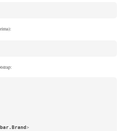
rima):
tstrap:
bar.Brand
>