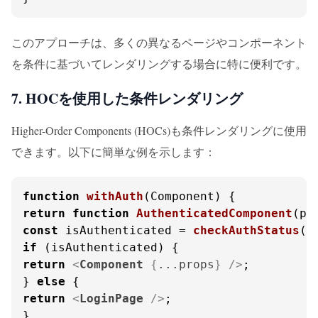
このアプローチは、多くの異なるページやコンポーネント
を条件に基づいてレンダリングする場合に特に便利です。
7. HOCを使用した条件レンダリング
Higher-Order Components (HOCs)も条件レンダリングに使用
できます。以下に簡単な例を示します：
function
withAuth
(
Component
return
function
AuthenticatedComponent
(
pr
const
 isAuthenticated = 
checkAuthStatus
()
if
return
<
Component
 {
...props
} />
;

} 
else
return
<
LoginPage
 />
;

}
