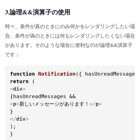
3.論理&&演算子の使用
時々、条件が真のときにのみ何かをレンダリングしたい場
合、条件が偽のときには何もレンダリングしたくない場合
があります。そのような場合に便利なのが論理&&演算子
です：
function
Notification
(
{ hasUnreadMessages
return
<
div
>
<
p
>
新しいメッセージがあります！
</
p
>
</
div
>
);

}