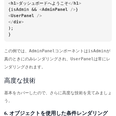
<
h1
>
ダッシュボードへようこそ
</
h1
>
{isAdmin && 
<
AdminPanel
 />
<
UserPanel
 />
</
div
>
);

}
この例では、
コンポーネントは
が
AdminPanel
isAdmin
真のときにのみレンダリングされ、
は常にレ
UserPanel
ンダリングされます。
高度な技術
基本をカバーしたので、さらに高度な技術を見てみましょ
う。
6. オブジェクトを使用した条件レンダリング