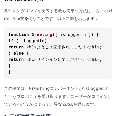
条件レンダリングを実装する最も簡単な方法は、古いgood
old if/else文を使うことです。以下に例を示します：
function
Greeting
(
{ isLoggedIn }
if
return
<
h1
>
ようこそ回来されました！
</
h1
>
;

} 
else
return
<
h1
>
サインインしてください。
</
h1
>
;

}

}
この例では、
コンポーネントが
Greeting
isLoggedIn
というプロパティを受け取ります。ユーザーがログインし
ているかどうかによって、異なるJSXを返します。