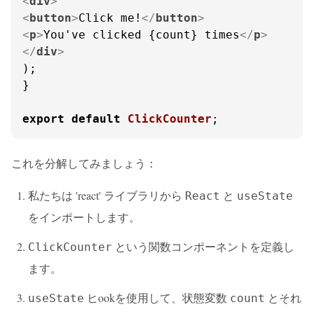
<
div
>
<
button
>
Click me!
</
button
>
<
p
>
You've clicked {count} times
</
p
>
</
div
>
);

}

export
default
ClickCounter
;
これを分解してみましょう：
私たちは 'react' ライブラリから
と
React
useState
をインポートします。
という関数コンポーネントを定義し
ClickCounter
ます。
ヒookを使用して、状態変数
とそれ
useState
count