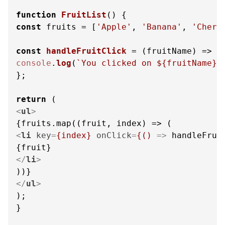
function
FruitList
(
const
 fruits = [
'Apple'
, 
'Banana'
, 
'Cherr
const
handleFruitClick
 = (
fruitName
console
.
log
(
`You clicked on 
${fruitName}
`
};

return
<
ul
>
<
li
key
=
{index}
onClick
=
{()
 =>
 handleFruit
</
li
>
</
ul
>
);

}
