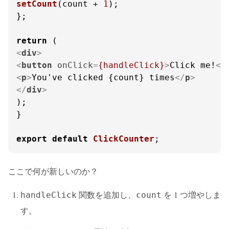
setCount
(count + 
1
);

};

return
<
div
>
<
button
onClick
=
{handleClick}
>
Click me!
</
<
p
>
You've clicked {count} times
</
p
>
</
div
>
);

}

export
default
ClickCounter
;
ここで何が新しいのか？
関数を追加し、
を 1 つ増やしま
handleClick
count
す。