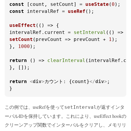
const
 [count, setCount] = 
useState
(
0
const
 intervalRef = 
useRef
();

useEffect
(
() =>
 {

intervalRef.
current
 = 
setInterval
(
() =>
setCount
(
prevCount
 =>
 prevCount + 
1
);

}, 
1000
);

return
() =>
clearInterval
(intervalRef.
cu
}, []);

return
<
div
>
カウント: {count}
</
div
>
;

}
この例では、useRefを使って
が返すインタ
setInterval
ーバルIDを保持しています。これにより、useEffect hookの
クリーンアップ関数でインターバルをクリアし、メモリリ