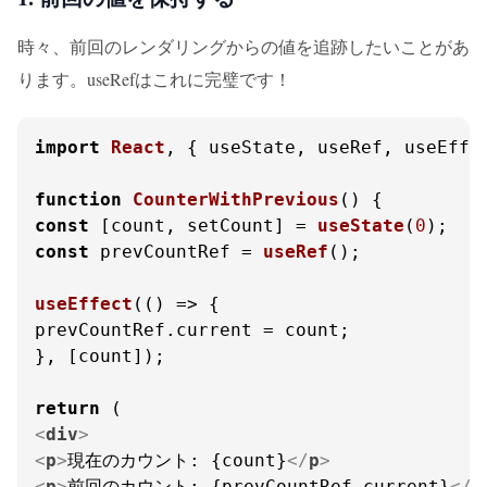
時々、前回のレンダリングからの値を追跡したいことがあ
ります。useRefはこれに完璧です！
import
React
, { useState, useRef, useEffe
function
CounterWithPrevious
(
const
 [count, setCount] = 
useState
(
0
const
 prevCountRef = 
useRef
();

useEffect
(
() =>
 {

prevCountRef.
current
 = count;

}, [count]);

return
<
div
>
<
p
>
現在のカウント: {count}
</
p
>
<
p
>
前回のカウント: {prevCountRef.current}
</
p