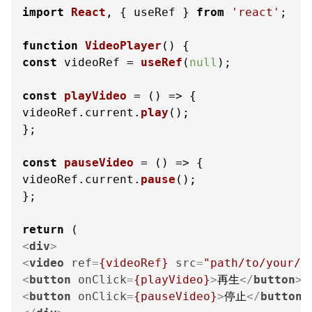
import
React
, { useRef } 
from
'react'
;

function
VideoPlayer
(
const
 videoRef = 
useRef
(
null
);

const
playVideo
 = (
) => {

videoRef.
current
.
play
();

};

const
pauseVideo
 = (
) => {

videoRef.
current
.
pause
();

};

return
<
div
>
<
video
ref
=
{videoRef}
src
=
"path/to/your/v
<
button
onClick
=
{playVideo}
>
再生
</
button
>
<
button
onClick
=
{pauseVideo}
>
停止
</
button
>