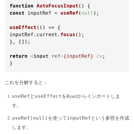
function
AutoFocusInput
(
const
 inputRef = 
useRef
(
null
);

useEffect
(
() =>
 {

inputRef.
current
.
focus
();

}, []);

return
<
input
ref
=
{inputRef}
 />
;

}
これを分解すると：
と
をReactからインポートしま
useRef
useEffect
す。
を使って
という参照を作成
useRef(null)
inputRef
します。