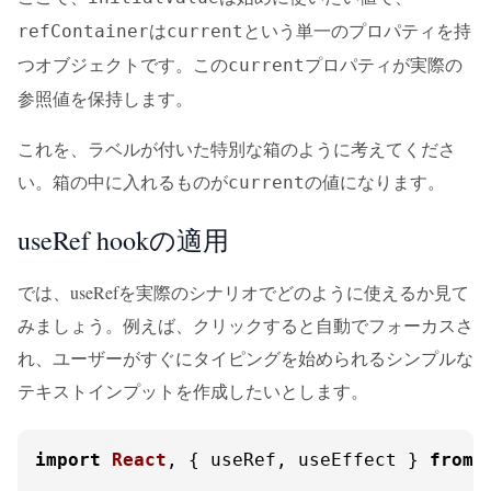
は
という単一のプロパティを持
refContainer
current
つオブジェクトです。この
プロパティが実際の
current
参照値を保持します。
これを、ラベルが付いた特別な箱のように考えてくださ
い。箱の中に入れるものが
の値になります。
current
useRef hookの適用
では、useRefを実際のシナリオでどのように使えるか見て
みましょう。例えば、クリックすると自動でフォーカスさ
れ、ユーザーがすぐにタイピングを始められるシンプルな
テキストインプットを作成したいとします。
import
React
, { useRef, useEffect } 
from