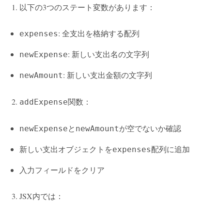
以下の3つのステート変数があります：
: 全支出を格納する配列
expenses
: 新しい支出名の文字列
newExpense
: 新しい支出金額の文字列
newAmount
関数：
addExpense
と
が空でないか確認
newExpense
newAmount
新しい支出オブジェクトを
配列に追加
expenses
入力フィールドをクリア
JSX内では：