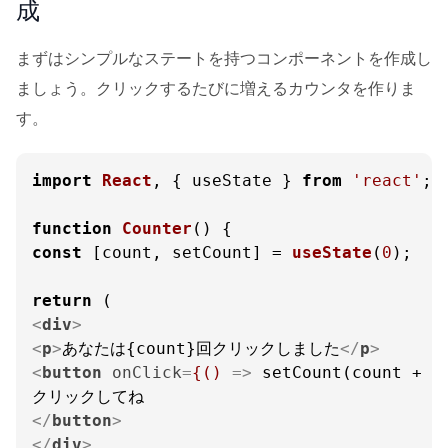
成
まずはシンプルなステートを持つコンポーネントを作成し
ましょう。クリックするたびに増えるカウンタを作りま
す。
import
React
, { useState } 
from
'react'
;

function
Counter
(
const
 [count, setCount] = 
useState
(
0
);

return
<
div
>
<
p
>
あなたは{count}回クリックしました
</
p
>
<
button
onClick
=
{()
 =>
 setCount(count + 1)
</
button
>
</
div
>