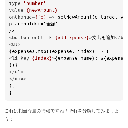
type
=
"number"
value
=
{newAmount}
onChange
=
{(e)
 =>
 setNewAmount(e.target.val
placeholder="金額"

<
button
onClick
=
{addExpense}
>
支出を追加
</
bu
<
ul
>
<
li
key
=
{index}
>
{expense.name}: ${expense
</
ul
>
</
div
>
);

}
これは相当な量の情報ですね！それを分解してみましょ
う：