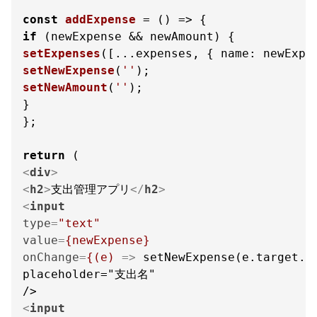
const
addExpense
 = (
if
setExpenses
([...expenses, { 
name
: newExpe
setNewExpense
(
''
setNewAmount
(
''
);

}

};

return
<
div
>
<
h2
>
支出管理アプリ
</
h2
>
<
input
type
=
"text"
value
=
{newExpense}
onChange
=
{(e)
 =>
 setNewExpense(e.target.va
placeholder="支出名"

<
input