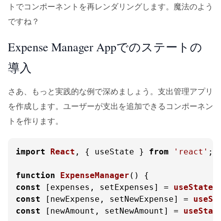
トでコンポーネントを再レンダリングします。魔法のよう
ですね？
Expense Manager Appでのステートの
導入
さあ、もっと実践的な例で深めましょう。支出管理アプリ
を作成します。ユーザーが支出を追加できるコンポーネン
トを作ります。
import
React
, { useState } 
from
'react'
;

function
ExpenseManager
(
const
 [expenses, setExpenses] = 
useState
const
 [newExpense, setNewExpense] = 
useSt
const
 [newAmount, setNewAmount] = 
useStat