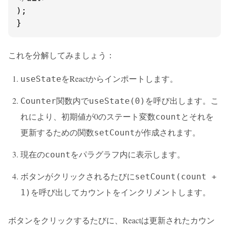
);

}
これを分解してみましょう：
をReactからインポートします。
useState
関数内で
を呼び出します。こ
Counter
useState(0)
れにより、初期値が0のステート変数
とそれを
count
更新するための関数
が作成されます。
setCount
現在の
をパラグラフ内に表示します。
count
ボタンがクリックされるたびに
setCount(count +
を呼び出してカウントをインクリメントします。
1)
ボタンをクリックするたびに、Reactは更新されたカウン