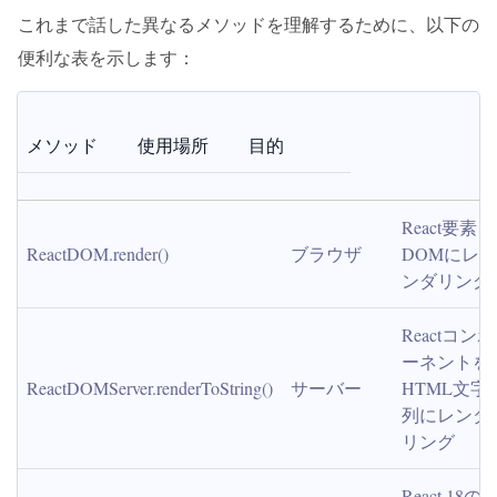
これまで話した異なるメソッドを理解するために、以下の
便利な表を示します：
メソッド
使用場所
目的
React要素を
ReactDOM.render()
ブラウザ
DOMにレ
ンダリング
Reactコンポ
ーネントを
ReactDOMServer.renderToString()
サーバー
HTML文字
列にレンダ
リング
React 18の