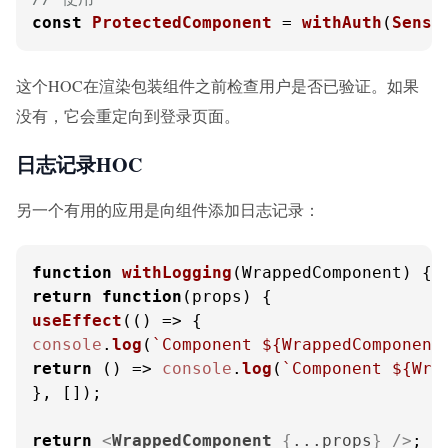
const
ProtectedComponent
 = 
withAuth
(
Sensi
这个HOC在渲染包装组件之前检查用户是否已验证。如果
没有，它会重定向到登录页面。
日志记录HOC
另一个有用的应用是向组件添加日志记录：
function
withLogging
(
WrappedComponent
return
function
(
props
useEffect
(
() =>
console
.
log
(
`Component 
${WrappedComponent
return
() =>
console
.
log
(
`Component 
${Wra
}, []);

return
<
WrappedComponent
 {
...props
} />
;
