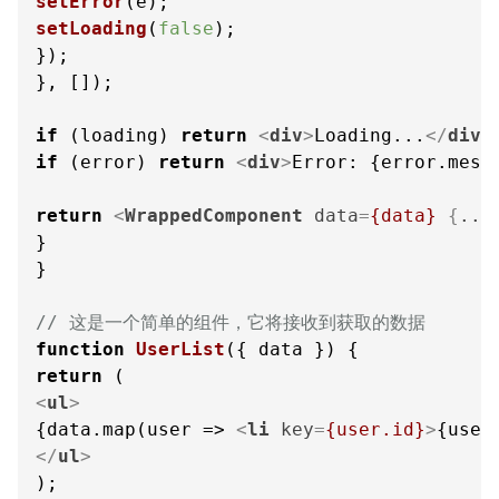
setError
setLoading
(
false
);

});

}, []);

if
 (loading) 
return
<
div
>
Loading...
</
div
>
if
 (error) 
return
<
div
>
Error: {error.mess
return
<
WrappedComponent
data
=
{data}
 {
...
}

}

// 这是一个简单的组件，它将接收到获取的数据
function
UserList
(
{ data }
return
<
ul
>
{data.map(user => 
<
li
key
=
{user.id}
>
{user
</
ul
>
);
