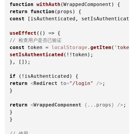
function
withAuth
(
WrappedComponent
return
function
(
props
const
 [isAuthenticated, setIsAuthenticate
useEffect
(
() =>
// 检查用户是否已验证
const
 token = 
localStorage
.
getItem
(
'token
setIsAuthenticated
(!!token);

}, []);

if
return
<
Redirect
to
=
"/login"
 />
;

}

return
<
WrappedComponent
 {
...props
} />
;

}

}

// 使用