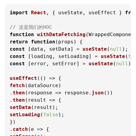
import
React
, { useState, useEffect } 
fro
// 这是我们的HOC
function
withDataFetching
(
WrappedComponen
return
function
(
props
const
 [data, setData] = 
useState
(
null
const
 [loading, setLoading] = 
useState
(
tr
const
 [error, setError] = 
useState
(
null
);

useEffect
(
() =>
fetch
(dataSource)

.
then
(
response
 =>
 response.
json
())

.
then
(
result
 =>
setData
setLoading
(
false
);

})

.
catch
(
e
 =>