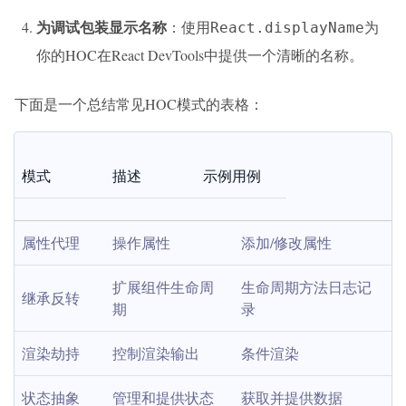
为调试包装显示名称
：使用
为
React.displayName
你的HOC在React DevTools中提供一个清晰的名称。
下面是一个总结常见HOC模式的表格：
模式
描述
示例用例
属性代理
操作属性
添加/修改属性
扩展组件生命周
生命周期方法日志记
继承反转
期
录
渲染劫持
控制渲染输出
条件渲染
状态抽象
管理和提供状态
获取并提供数据