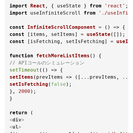
import
React
, { useState } 
from
'react'
import
 useInfiniteScroll 
from
'./useInfin
const
InfiniteScrollComponent
 = (
const
 [items, setItems] = 
useState
const
 [isFetching, setIsFetching] = 
useIn
function
fetchMoreListItems
(
// APIコールのシミュレーション
setTimeout
(
() =>
setItems
(
prevItems
 =>
 ([...prevItems, ...
setIsFetching
(
false
);

}, 
2000
);

}

return
<
div
>
<
ul
>