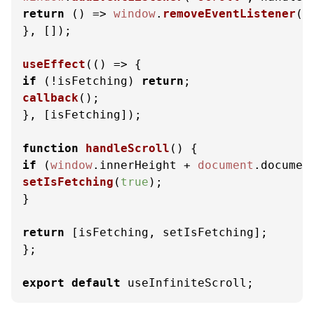
return
() =>
window
.
removeEventListener
(
'
}, []);

useEffect
(
() =>
if
 (!isFetching) 
return
callback
();

}, [isFetching]);

function
handleScroll
(
if
 (
window
.
innerHeight
 + 
document
.
documen
setIsFetching
(
true
);

}

return
 [isFetching, setIsFetching];

};

export
default
 useInfiniteScroll;