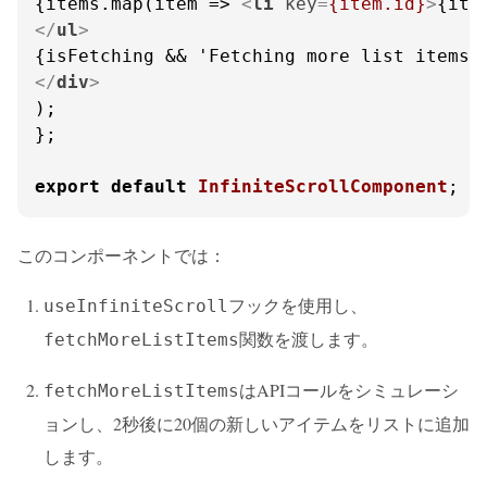
{items.map(item => 
<
li
key
=
{item.id}
>
{ite
</
ul
>
</
div
>
);

};

export
default
InfiniteScrollComponent
;
このコンポーネントでは：
フックを使用し、
useInfiniteScroll
関数を渡します。
fetchMoreListItems
はAPIコールをシミュレーシ
fetchMoreListItems
ョンし、2秒後に20個の新しいアイテムをリストに追加
します。