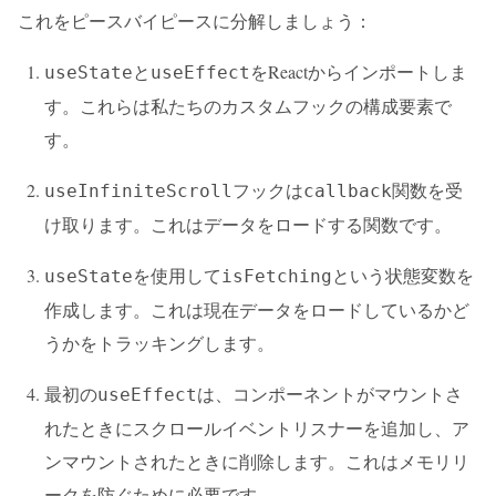
これをピースバイピースに分解しましょう：
と
をReactからインポートしま
useState
useEffect
す。これらは私たちのカスタムフックの構成要素で
す。
フックは
関数を受
useInfiniteScroll
callback
け取ります。これはデータをロードする関数です。
を使用して
という状態変数を
useState
isFetching
作成します。これは現在データをロードしているかど
うかをトラッキングします。
最初の
は、コンポーネントがマウントさ
useEffect
れたときにスクロールイベントリスナーを追加し、ア
ンマウントされたときに削除します。これはメモリリ
ークを防ぐために必要です。