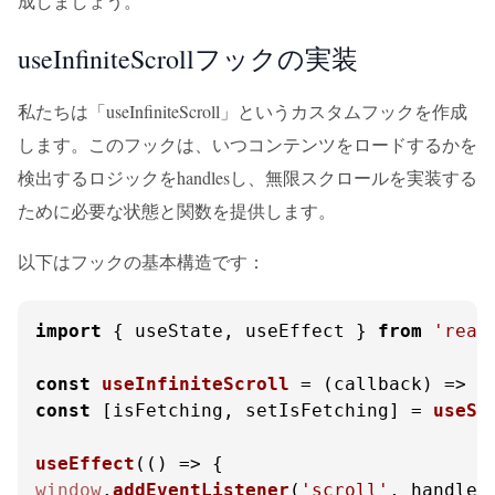
成しましょう。
useInfiniteScrollフックの実装
私たちは「useInfiniteScroll」というカスタムフックを作成
します。このフックは、いつコンテンツをロードするかを
検出するロジックをhandlesし、無限スクロールを実装する
ために必要な状態と関数を提供します。
以下はフックの基本構造です：
import
 { useState, useEffect } 
from
'reac
const
useInfiniteScroll
 = (
callback
const
 [isFetching, setIsFetching] = 
useSt
useEffect
(
() =>
window
.
addEventListener
(
'scroll'