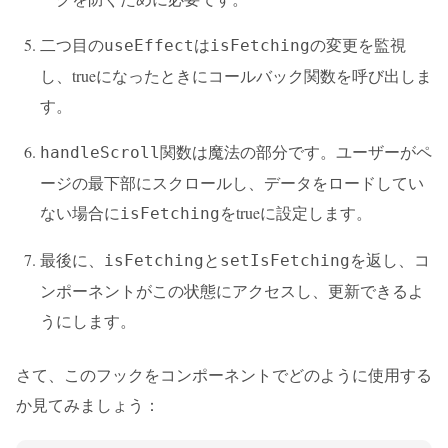
二つ目の
は
の変更を監視
useEffect
isFetching
し、trueになったときにコールバック関数を呼び出しま
す。
関数は魔法の部分です。ユーザーがペ
handleScroll
ージの最下部にスクロールし、データをロードしてい
ない場合に
をtrueに設定します。
isFetching
最後に、
と
を返し、コ
isFetching
setIsFetching
ンポーネントがこの状態にアクセスし、更新できるよ
うにします。
さて、このフックをコンポーネントでどのように使用する
か見てみましょう：