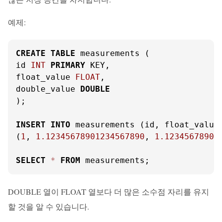
예제:
CREATE
TABLE
 measurements (

id 
INT
PRIMARY
 KEY,

float_value 
FLOAT
,

double_value 
DOUBLE
);

INSERT
INTO
 measurements (id, float_value
(
1
, 
1.12345678901234567890
, 
1.12345678901
SELECT
*
FROM
 measurements;
DOUBLE 열이 FLOAT 열보다 더 많은 소수점 자리를 유지
할 것을 알 수 있습니다.