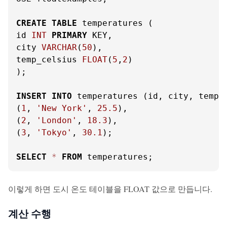
CREATE
TABLE
 temperatures (

id 
INT
PRIMARY
 KEY,

city 
VARCHAR
(
50
),

temp_celsius 
FLOAT
(
5
,
2
)

);

INSERT
INTO
 temperatures (id, city, temp_
(
1
, 
'New York'
, 
25.5
),

(
2
, 
'London'
, 
18.3
),

(
3
, 
'Tokyo'
, 
30.1
);

SELECT
*
FROM
 temperatures;
이렇게 하면 도시 온도 테이블을 FLOAT 값으로 만듭니다.
계산 수행