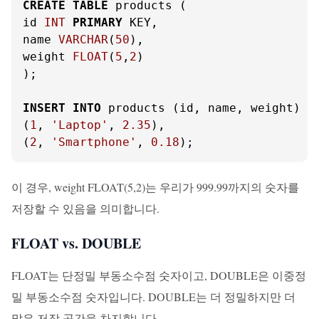
CREATE
TABLE
 products (

id 
INT
PRIMARY
 KEY,

name 
VARCHAR
(
50
),

weight 
FLOAT
(
5
,
2
)

);

INSERT
INTO
 products (id, name, weight) 
V
(
1
, 
'Laptop'
, 
2.35
),

(
2
, 
'Smartphone'
, 
0.18
);
이 경우, weight FLOAT(5,2)는 우리가 999.99까지의 숫자를
저장할 수 있음을 의미합니다.
FLOAT vs. DOUBLE
FLOAT는 단정밀 부동소수점 숫자이고, DOUBLE은 이중정
밀 부동소수점 숫자입니다. DOUBLE는 더 정밀하지만 더
많은 저장 공간을 차지합니다.