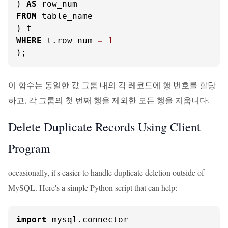
) 
AS
FROM
 table_name

WHERE
 t.row_num 
=
1
);
이 함수는 동일한 값 그룹 내의 각 레코드에 행 번호를 할당
하고, 각 그룹의 첫 번째 행을 제외한 모든 행을 지웁니다.
Delete Duplicate Records Using Client
Program
occasionally, it's easier to handle duplicate deletion outside of
MySQL. Here's a simple Python script that can help:
import
 mysql.connector
