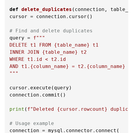
def
delete_duplicates
(
connection, table_n
cursor = connection.cursor()

# Find and delete duplicates
query = 
f"""

DELETE t1 FROM 
{table_name}
 t1

INNER JOIN 
{table_name}
 t2

WHERE t1.id < t2.id

AND t1.
{column_name}
 = t2.
{column_name}
"""
cursor.execute(query)

connection.commit()

print
(
f"Deleted 
{cursor.rowcount}
 duplica
# Usage example
connection = mysql.connector.connect(
