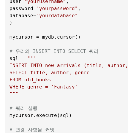
user=
"yourusername"
,

password=
"yourpassword"
,

database=
"yourdatabase"
)

mycursor = mydb.cursor()

# 우리의 INSERT INTO SELECT 쿼리
sql = 
"""

INSERT INTO new_arrivals (title, author, g
SELECT title, author, genre

FROM old_books

WHERE genre = 'Fantasy'

"""
# 쿼리 실행
mycursor.execute(sql)

# 변경 사항을 커밋