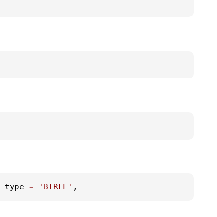
_type 
=
'BTREE'
;