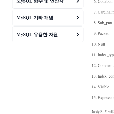
MySQL 함수 및 연산자
Collation
Cardinalit
MySQL 기타 개념
Sub_part
Packed
MySQL 유용한 자원
Null
Index_typ
Comment
Index_co
Visible
Expressio
들끓지 마세