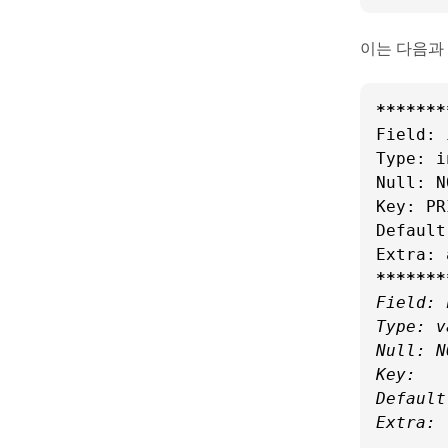
이는 다음과
****
***
Field: i
Type: in
Null: NO
Key: PRI
Default
Extra: 
****
***
Field: 
Type: v
Null: NO
Key:

Default
Extra:

...