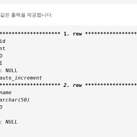
 같은 출력을 제공합니다:
*
****
****
****
****
*** 1. row **
****
****
****
***
d

t





: NULL

auto
*
****
****
****
****
*** 2. row **
****
****
****
***
name

archar(50)



: NULL
