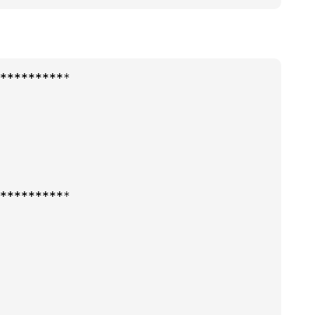
*
****
****
*

*
****
****
*
