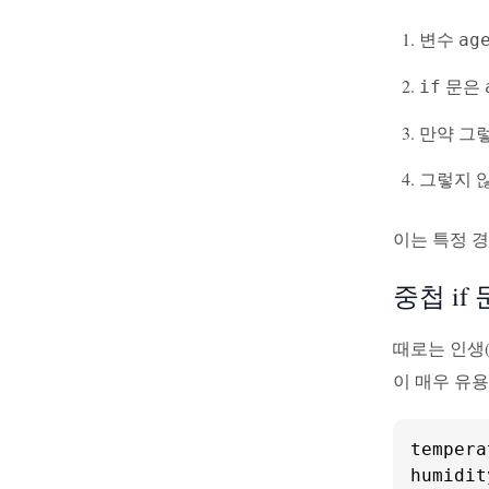
변수
ag
문은
if
만약 그렇
그렇지 
이는 특정 경
중첩 if 
때로는 인생(
이 매우 유
tempera
humidit